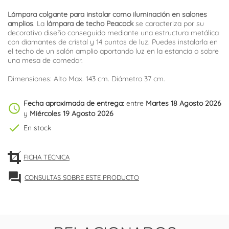
Lámpara colgante para instalar como iluminación en salones
amplios
. La
lámpara de techo Peacock
se caracteriza por su
decorativo diseño conseguido mediante una estructura metálica
con diamantes de cristal y 14 puntos de luz. Puedes instalarla en
el techo de un salón amplio aportando luz en la estancia o sobre
una mesa de comedor.
Dimensiones: Alto Max. 143 cm. Diámetro 37 cm.
Fecha aproximada de entrega:
entre
Martes 18 Agosto 2026
schedule
y
Miércoles 19 Agosto 2026
check
En stock
FICHA TÉCNICA
forum
CONSULTAS SOBRE ESTE PRODUCTO