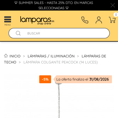
💡 SUMMER SALES - HASTA 25% DTO. EN MARCAS
SELECCIONADAS 💡
0
MENÚ
INICIO
LÁMPARAS / ILUMINACIÓN
LÁMPARAS DE
TECHO
LÁMPARA COLGANTE PEACOCK (14 LUCES)
-5%
La oferta finaliza el
31/08/2026