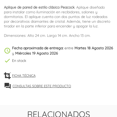
Aplique de pared de estilo clásico Peacock
. Aplique diseñado
para instalar como iluminación en recibidores, salones y
dormitorios. El aplique cuenta con dos puntos de luz rodeados
por decorativos diamantes de cristal. Además, tiene un discreto
tirador en la parte inferior para encender y apagar la luz.
Dimensiones: Alto 24 cm. Largo 14 cm. Ancho 13 cm.
Fecha aproximada de entrega:
entre
Martes 18 Agosto 2026
schedule
y
Miércoles 19 Agosto 2026
check
En stock
FICHA TÉCNICA
forum
CONSULTAS SOBRE ESTE PRODUCTO
RELACIONADOS