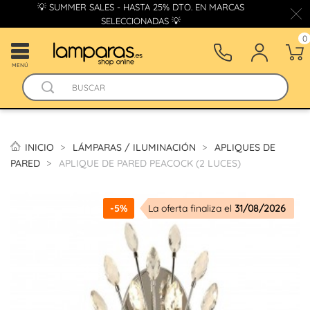
💡 SUMMER SALES - HASTA 25% DTO. EN MARCAS
SELECCIONADAS 💡
0
MENÚ
INICIO
LÁMPARAS / ILUMINACIÓN
APLIQUES DE
PARED
APLIQUE DE PARED PEACOCK (2 LUCES)
-5%
La oferta finaliza el
31/08/2026