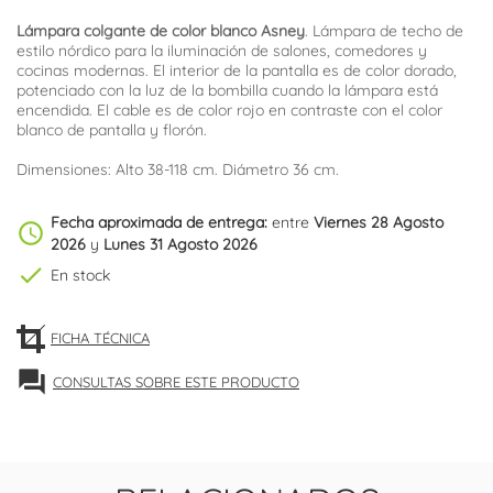
Lámpara colgante de color blanco Asney
. Lámpara de techo de
estilo nórdico para la iluminación de salones, comedores y
cocinas modernas. El interior de la pantalla es de color dorado,
potenciado con la luz de la bombilla cuando la lámpara está
encendida. El cable es de color rojo en contraste con el color
blanco de pantalla y florón.
Dimensiones: Alto 38-118 cm. Diámetro 36 cm.
Fecha aproximada de entrega:
entre
Viernes 28 Agosto
schedule
2026
y
Lunes 31 Agosto 2026
check
En stock
FICHA TÉCNICA
forum
CONSULTAS SOBRE ESTE PRODUCTO