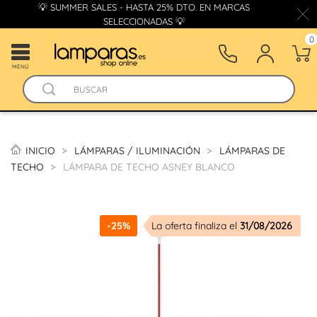
💡 SUMMER SALES - HASTA 25% DTO. EN MARCAS
SELECCIONADAS 💡
0
MENÚ
INICIO
LÁMPARAS / ILUMINACIÓN
LÁMPARAS DE
TECHO
LÁMPARA DE TECHO ASNEY BLANCO
-25%
La oferta finaliza el
31/08/2026