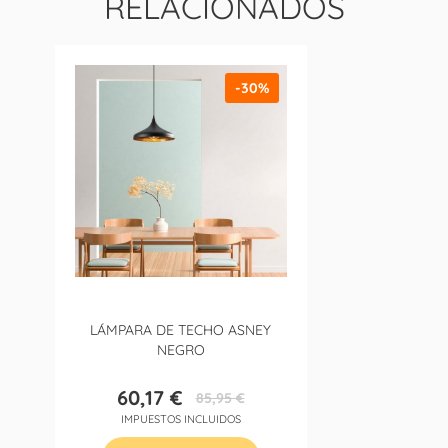
RELACIONADOS
-30%
LÁMPARA DE TECHO ASNEY
NEGRO
60,17 €
85,95 €
Precio
Precio
IMPUESTOS INCLUIDOS
base