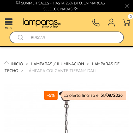
💡 SUMMER SALES - HASTA 25% DTO. EN MARCAS
SELECCIONADAS 💡
0
MENÚ
INICIO
LÁMPARAS / ILUMINACIÓN
LÁMPARAS DE
TECHO
LÁMPARA COLGANTE TIFFANY DALI
-5%
La oferta finaliza el
31/08/2026