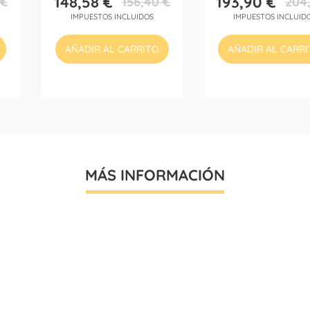
148,58 €
193,90 €
 €
156,40 €
204,
Precio
Precio
Precio
Precio
IMPUESTOS INCLUIDOS
IMPUESTOS INCLUID
base
base
AÑADIR AL CARRITO
AÑADIR AL CARR
MÁS INFORMACIÓN