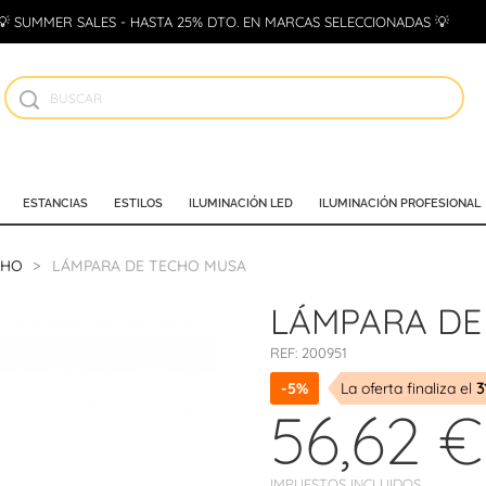
💡 SUMMER SALES - HASTA 25% DTO. EN MARCAS SELECCIONADAS 💡
ESTANCIAS
ESTILOS
ILUMINACIÓN LED
ILUMINACIÓN PROFESIONAL
CHO
LÁMPARA DE TECHO MUSA
LÁMPARA DE
REF:
200951
-5%
La oferta finaliza el
3
56,62 €
IMPUESTOS INCLUIDOS