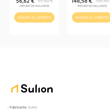
56,62 €
148,58 €
59,60 €
156,40
Precio
Precio
Precio
Precio
IMPUESTOS INCLUIDOS
IMPUESTOS INCLUIDOS
base
base
AÑADIR AL CARRITO
AÑADIR AL CARRITO
- Fabricante:
Sulion