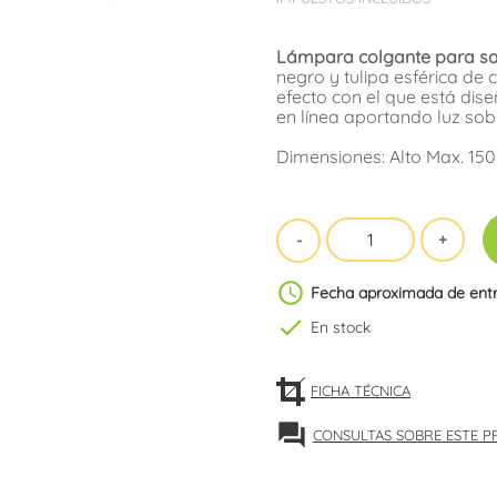
Lámpara colgante para s
negro y tulipa esférica de 
efecto con el que está dise
en línea aportando luz so
Dimensiones: Alto Max. 150
schedule
Fecha aproximada de ent
check
En stock
FICHA TÉCNICA
forum
CONSULTAS SOBRE ESTE 