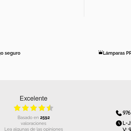
o seguro
Lámparas P
Excelente
976
basado en
2592
L-J
valoraciones
Lea algunas de las opiniones
V: 