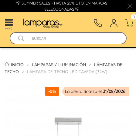
💡 SUMMER SALES - HASTA 25% DTO. EN MARCAS
SELECCIONADAS 💡
0
MENÚ
INICIO
LÁMPARAS / ILUMINACIÓN
LÁMPARAS DE
TECHO
LÁMPARA DE TECHO LED TAVEDA (32W)
-5%
La oferta finaliza el
31/08/2026