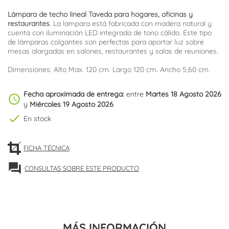
Lámpara de techo lineal Taveda para hogares, oficinas y
restaurantes
. La lampara está fabricada con madera natural y
cuenta con iluminación LED integrada de tono cálido. Este tipo
de lámparas colgantes son perfectas para aportar luz sobre
mesas alargadas en salones, restaurantes y salas de reuniones.
Dimensiones: Alto Max. 120 cm. Largo 120 cm. Ancho 5,60 cm.
Fecha aproximada de entrega:
entre
Martes 18 Agosto 2026
schedule
y
Miércoles 19 Agosto 2026
check
En stock
FICHA TÉCNICA
forum
CONSULTAS SOBRE ESTE PRODUCTO
MÁS INFORMACIÓN