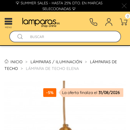
💡 SUMMER SALES - HASTA 25% DTO. EN MARCAS
SELECCIONADAS 💡
0
MENÚ
INICIO
LÁMPARAS / ILUMINACIÓN
LÁMPARAS DE
TECHO
LÁMPARA DE TECHO ELENA
-5%
La oferta finaliza el
31/08/2026