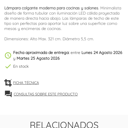
Lámpara colgante moderna para cocinas y salones
. Minimalista
diseño de forma tubular con iluminación LED cálida proyectada
de manera directa hacia abajo. Las lámparas de techo de este
tipo son perfectas para aportar luz sobre una superficie como
mesas y encimeras de cocinas.
Dimensiones: Alto Max. 321 cm. Diámetro 5,5 cm.
Fecha aproximada de entrega:
entre
Lunes 24 Agosto 2026
schedule
y
Martes 25 Agosto 2026
check
En stock
FICHA TÉCNICA
forum
CONSULTAS SOBRE ESTE PRODUCTO
RELACIONADOS