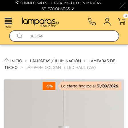
💡 SUMMER SALES - HASTA 25% DTO. EN MARCAS
SELECCIONADAS 💡
0
MENÚ
INICIO
LÁMPARAS / ILUMINACIÓN
LÁMPARAS DE
TECHO
LÁMPARA COLGANTE LED HAUL (7W)
-5%
La oferta finaliza el
31/08/2026