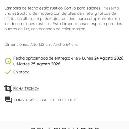
Lámpara de techo estilo rústico Cortijo para salones
. Presenta
una estructura de madera con detalles de metal y tulipas de
cristal. La altura se puede ajustar, ideal para complementar en
las decoraciones rústicas. Esta lámpara posee espacio para dos
puntos de luz, con acabado de color marrón.
Dimensiones: Alto 132 cm. Ancho 64 cm.
Fecha aproximada de entrega:
entre
Lunes 24 Agosto 2026
schedule
y
Martes 25 Agosto 2026
check
En stock
FICHA TÉCNICA
forum
CONSULTAS SOBRE ESTE PRODUCTO