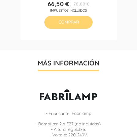
66,50 €
70,00 €
Precio
Precio
IMPUESTOS INCLUIDOS
base
COMPRAR
MÁS INFORMACIÓN
- Fabricante:
Fabrilamp
- Bombillas: 2 x E27 (no incluidas).
- Altura regulable.
- Voltaje: 220-240V.