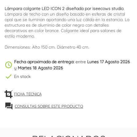
Lámpara colgante LED ICON 2 diseñada por iseecows studio
.
Lámpara de techo con un diseño basado en esferas de cristal
opal que se iluminan aportando una luz cálida en la estancia. La
estructura es de aluminio de color negro con detalles
decorativos en color bronce. Colgante ideal para salones de
estilo moderno.
Dimensiones: Alto 150 cm. Diámetro 40 cm.
Fecha aproximada de entrega:
entre
Lunes 17 Agosto 2026
schedule
y
Martes 18 Agosto 2026
check
En stock
FICHA TÉCNICA
forum
CONSULTAS SOBRE ESTE PRODUCTO