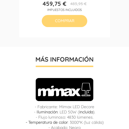
459,75 €
483,95 €
Precio
Precio
IMPUESTOS INCLUIDOS
base
COMPRAR
MÁS INFORMACIÓN
- Fabricante:
Mimax LED Decore
-
Iluminación
: LED 50W (
incluida
).
- Flujo luminoso: 4830 lúmenes.
- Temperatura de color
: 3000ºK (luz cálida)
- Acabado: Negro