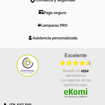
Pago seguro
Lámparas PRO
Asistencia personalizada
Excelente
basado en
2592
valoraciones
Lea algunas de las
opiniones aquí.