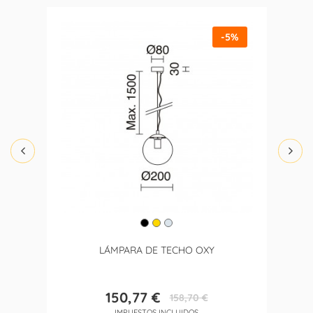
-5%
LÁMPARA DE TECHO OXY
150,77 €
158,70 €
Precio
Precio
IMPUESTOS INCLUIDOS