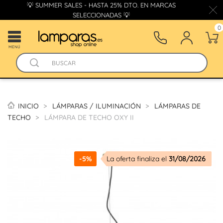
💡 SUMMER SALES - HASTA 25% DTO. EN MARCAS
SELECCIONADAS 💡
0
MENÚ
INICIO
LÁMPARAS / ILUMINACIÓN
LÁMPARAS DE
TECHO
LÁMPARA DE TECHO OXY II
-5%
La oferta finaliza el
31/08/2026