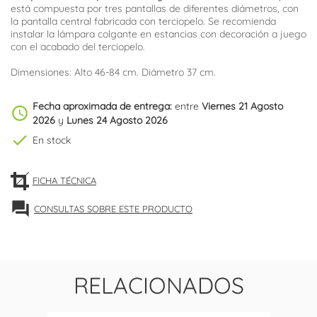
está compuesta por tres pantallas de diferentes diámetros, con
la pantalla central fabricada con terciopelo. Se recomienda
instalar la lámpara colgante en estancias con decoración a juego
con el acabado del terciopelo.
Dimensiones: Alto 46-84 cm. Diámetro 37 cm.
Fecha aproximada de entrega:
entre
Viernes 21 Agosto
schedule
2026
y
Lunes 24 Agosto 2026
check
En stock
FICHA TÉCNICA
forum
CONSULTAS SOBRE ESTE PRODUCTO
RELACIONADOS