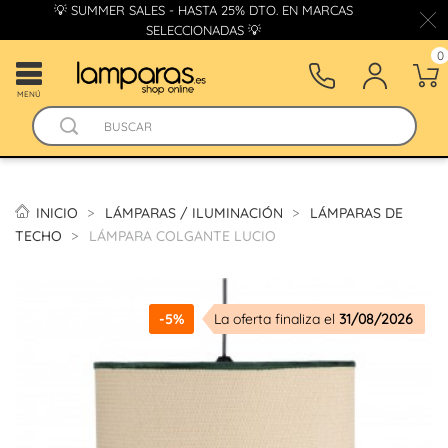
💡 SUMMER SALES - HASTA 25% DTO. EN MARCAS
SELECCIONADAS 💡
0
MENÚ
INICIO
LÁMPARAS / ILUMINACIÓN
LÁMPARAS DE
TECHO
LÁMPARA COLGANTE LUCIO
-5%
La oferta finaliza el
31/08/2026