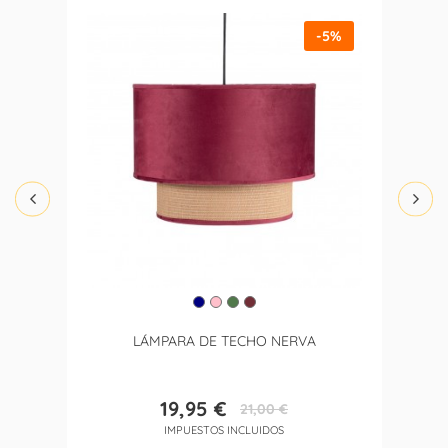
-5%
LÁMPARA DE TECHO NERVA
19,95 €
21,00 €
Precio
Precio
IMPUESTOS INCLUIDOS
base