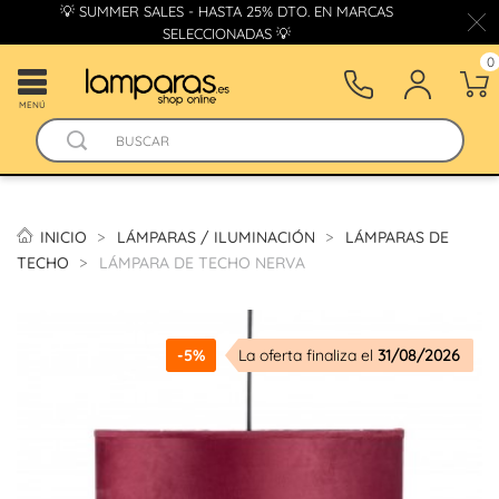
💡 SUMMER SALES - HASTA 25% DTO. EN MARCAS
SELECCIONADAS 💡
0
MENÚ
INICIO
LÁMPARAS / ILUMINACIÓN
LÁMPARAS DE
TECHO
LÁMPARA DE TECHO NERVA
-5%
La oferta finaliza el
31/08/2026