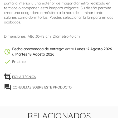
pantalla interior y una exterior de mayor diámetro realizada en
terciopelo componen esta lámpara colgante. Su diseño permite
crear una acogedora atmósfera a la hora de iluminar tanto
salones como dormitorios. Puedes seleccionar la lámpara en dos
acabados.
Dimensiones: Alto 30-72 cm. Diámetro 40 cm.
Fecha aproximada de entrega:
entre
Lunes 17 Agosto 2026
schedule
y
Martes 18 Agosto 2026
check
En stock
FICHA TÉCNICA
forum
CONSULTAS SOBRE ESTE PRODUCTO
RELACIONADOS