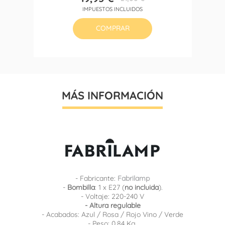
Precio
Precio
IMPUESTOS INCLUIDOS
base
COMPRAR
MÁS INFORMACIÓN
- Fabricante:
Fabrilamp
-
Bombilla
: 1 x E27 (
no incluida
).
- Voltaje: 220-240 V
- Altura regulable
- Acabados: Azul / Rosa / Rojo Vino / Verde
- Peso: 0.84 Kg.