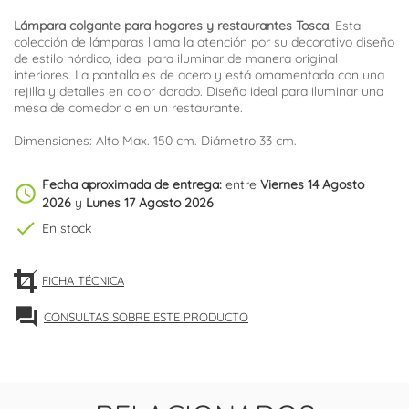
Lámpara colgante para hogares y restaurantes Tosca
. Esta
colección de lámparas llama la atención por su decorativo diseño
de estilo nórdico, ideal para iluminar de manera original
interiores. La pantalla es de acero y está ornamentada con una
rejilla y detalles en color dorado. Diseño ideal para iluminar una
mesa de comedor o en un restaurante.
Dimensiones: Alto Max. 150 cm. Diámetro 33 cm.
Fecha aproximada de entrega:
entre
Viernes 14 Agosto
schedule
2026
y
Lunes 17 Agosto 2026
check
En stock
FICHA TÉCNICA
forum
CONSULTAS SOBRE ESTE PRODUCTO