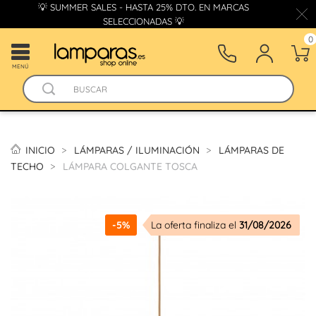
💡 SUMMER SALES - HASTA 25% DTO. EN MARCAS
SELECCIONADAS 💡
0
MENÚ
INICIO
LÁMPARAS / ILUMINACIÓN
LÁMPARAS DE
TECHO
LÁMPARA COLGANTE TOSCA
-5%
La oferta finaliza el
31/08/2026