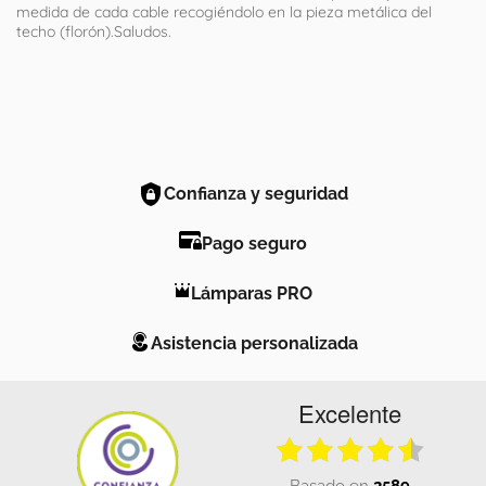
medida de cada cable recogiéndolo en la pieza metálica del
techo (florón).Saludos.
Confianza y seguridad
Pago seguro
Lámparas PRO
Asistencia personalizada
Excelente
basado en
2589