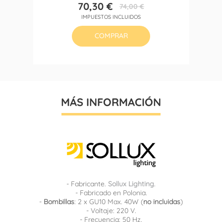
70,30 €
74,00 €
Precio
Precio
IMPUESTOS INCLUIDOS
base
COMPRAR
MÁS INFORMACIÓN
- Fabricante.
Sollux Lighting
.
- Fabricado en Polonia.
-
Bombillas
: 2 x GU10 Max. 40W (
no incluidas
)
- Voltaje: 220 V.
- Frecuencia: 50 Hz.