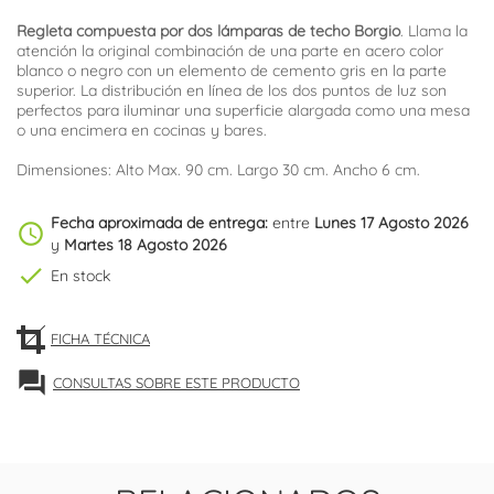
Regleta compuesta por dos lámparas de techo Borgio
. Llama la
atención la original combinación de una parte en acero color
blanco o negro con un elemento de cemento gris en la parte
superior. La distribución en línea de los dos puntos de luz son
perfectos para iluminar una superficie alargada como una mesa
o una encimera en cocinas y bares.
Dimensiones: Alto Max. 90 cm. Largo 30 cm. Ancho 6 cm.
Fecha aproximada de entrega:
entre
Lunes 17 Agosto 2026
schedule
y
Martes 18 Agosto 2026
check
En stock
FICHA TÉCNICA
forum
CONSULTAS SOBRE ESTE PRODUCTO