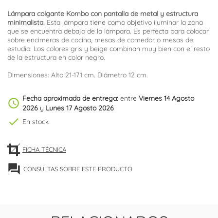
Lámpara colgante Kombo con pantalla de metal y estructura
minimalista.
Esta lámpara tiene como objetivo iluminar la zona
que se encuentra debajo de la lámpara. Es perfecta para colocar
sobre encimeras de cocina, mesas de comedor o mesas de
estudio. Los colores gris y beige combinan muy bien con el resto
de la estructura en color negro.
Dimensiones: Alto 21-171 cm. Diámetro 12 cm.
Fecha aproximada de entrega:
entre
Viernes 14 Agosto
schedule
2026
y
Lunes 17 Agosto 2026
check
En stock
FICHA TÉCNICA
forum
CONSULTAS SOBRE ESTE PRODUCTO