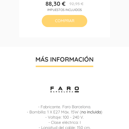
88,30 €
92,95 €
Precio
Precio
IMPUESTOS INCLUIDOS
base
COMPRAR
MÁS INFORMACIÓN
- Fabricante.
Faro Barcelona
.
- Bombilla: 1 X E27 Máx. 15W (
no incluida
)
- Voltaje: 100 - 240 V.
- Clase eléctrica: I
- Longitud del cable: 150 cm.