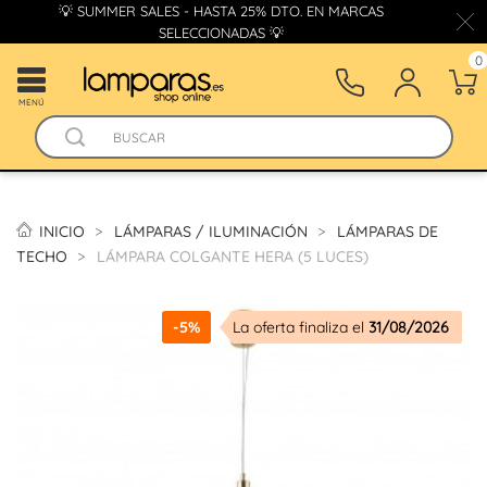
💡 SUMMER SALES - HASTA 25% DTO. EN MARCAS
SELECCIONADAS 💡
0
MENÚ
INICIO
LÁMPARAS / ILUMINACIÓN
LÁMPARAS DE
TECHO
LÁMPARA COLGANTE HERA (5 LUCES)
-5%
La oferta finaliza el
31/08/2026