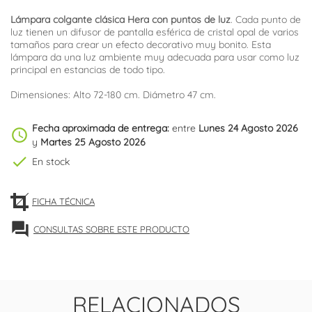
Lámpara colgante clásica
Hera con puntos de luz
. Cada punto de
luz tienen un difusor de pantalla esférica de cristal opal de varios
tamaños para crear un efecto decorativo muy bonito. Esta
lámpara da una luz ambiente muy adecuada para usar como luz
principal en estancias de todo tipo.
Dimensiones: Alto 72-180 cm. Diámetro 47 cm.
Fecha aproximada de entrega:
entre
Lunes 24 Agosto 2026
schedule
y
Martes 25 Agosto 2026
check
En stock
FICHA TÉCNICA
forum
CONSULTAS SOBRE ESTE PRODUCTO
RELACIONADOS