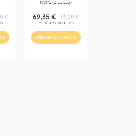
ROPE (2 LUCES)
69,35 €
0 €
73,00 €
Precio
Precio
OS
IMPUESTOS INCLUIDOS
base
ITO
AÑADIR AL CARRITO