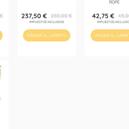
ROPE
237,50 €
42,75 €
 €
250,00 €
45,0
Precio
Precio
Precio
Precio
IMPUESTOS INCLUIDOS
IMPUESTOS INCLUID
base
base
AÑADIR AL CARRITO
AÑADIR AL CARR