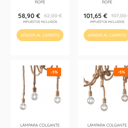
ROPE
ROPE
58,90 €
101,65 €
62,00 €
107,00
Precio
Precio
Precio
Precio
IMPUESTOS INCLUIDOS
IMPUESTOS INCLUIDOS
base
base
AÑADIR AL CARRITO
AÑADIR AL CARRITO
-5%
-5%
LÁMPARA COLGANTE
LÁMPARA COLGANTE