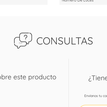
Número De Luces
CONSULTAS
obre este producto
¿Tien
Envíanos tu con