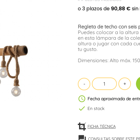
Regleta de techo con seis
Puedes colocar a la altur
en esta lámpara de la cole
altura o jugar con cada cu
tu gusto.
Dimensiones: Alto máx. 15
schedule
Fecha aproximada de ent
check
En stock
FICHA TÉCNICA
forum
CONSULTAS SOBRE ESTE 