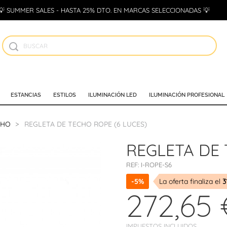
💡 SUMMER SALES - HASTA 25% DTO. EN MARCAS SELECCIONADAS 💡
ESTANCIAS
ESTILOS
ILUMINACIÓN LED
ILUMINACIÓN PROFESIONAL
CHO
REGLETA DE TECHO ROPE (6 LUCES)
REGLETA DE 
REF:
I-ROPE-S6
-5%
La oferta finaliza el
3
272,65 
IMPUESTOS INCLUIDOS