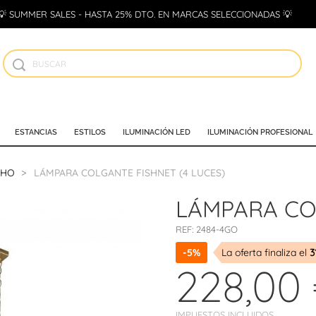
💡 SUMMER SALES - HASTA 25% DTO. EN MARCAS SELECCIONADAS 💡
ESTANCIAS
ESTILOS
ILUMINACIÓN LED
ILUMINACIÓN PROFESIONAL
CHO
LÁMPARA COLGANTE FISHNET (4 LUCES)
LÁMPARA COL
REF:
2484-4GO
-5%
La oferta finaliza el
3
228,00
IMPUESTOS INCLUIDOS