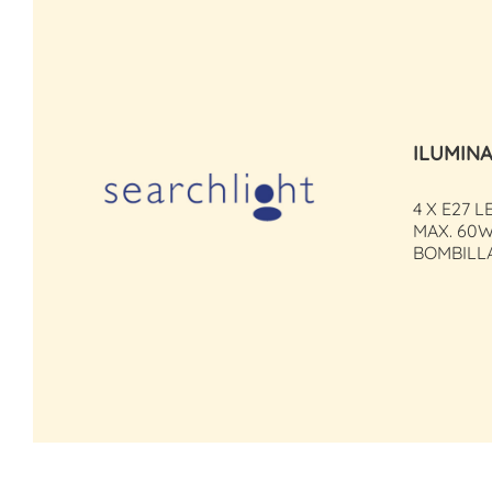
ILUMIN
4 X E27 L
MAX. 60W
BOMBILLA