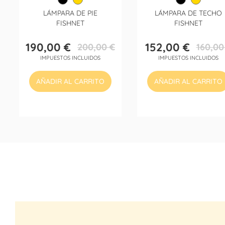
LÁMPARA DE PIE
LÁMPARA DE TECHO
FISHNET
FISHNET
190,00 €
152,00 €
200,00 €
160,00
Precio
Precio
Precio
Precio
IMPUESTOS INCLUIDOS
IMPUESTOS INCLUIDOS
base
base
AÑADIR AL CARRITO
AÑADIR AL CARRITO