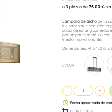
Lámpara de techo
de la c
luz hacen que sea idónea 
salas de estar y comedore
por un panel metálico con
efecto impresionante.
Dimensiones: Alto 150 cm. 
Negr
COLOR
schedule
Fecha aproximada de ent
FICHA TÉCNICA