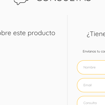
obre este producto
¿Tien
Envíanos tu con