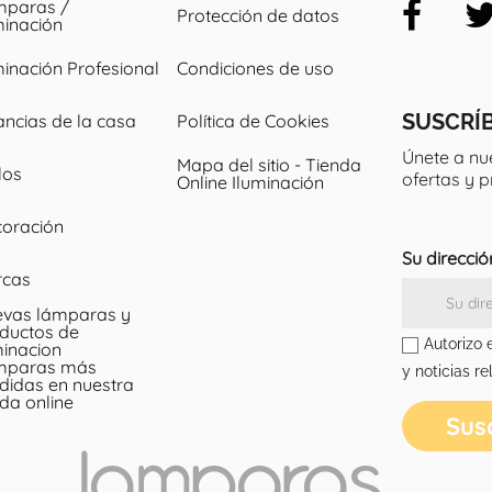
paras /
Protección de datos
minación
minación Profesional
Condiciones de uso
SUSCRÍ
ancias de la casa
Política de Cookies
Únete a nu
Mapa del sitio - Tienda
los
ofertas y 
Online Iluminación
oración
Su direcció
rcas
vas lámparas y
ductos de
Autorizo 
minacion
mparas más
y noticias re
didas en nuestra
nda online