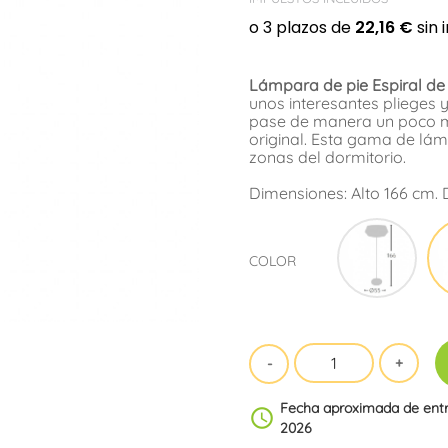
Lámpara de pie Espiral d
unos interesantes plieges y
pase de manera un poco má
original. Esta gama de lá
zonas del dormitorio.
Dimensiones: Alto 166 cm.
Beig
COLOR
Fecha aproximada de ent
schedule
2026