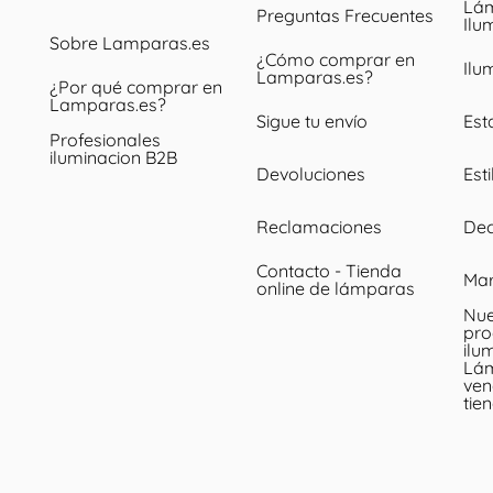
Lám
Preguntas Frecuentes
Ilu
Sobre Lamparas.es
¿Cómo comprar en
Ilu
Lamparas.es?
¿Por qué comprar en
Lamparas.es?
Sigue tu envío
Est
Profesionales
iluminacion B2B
Devoluciones
Esti
Reclamaciones
Dec
Contacto - Tienda
Ma
online de lámparas
Nue
pro
ilu
Lá
ven
tie