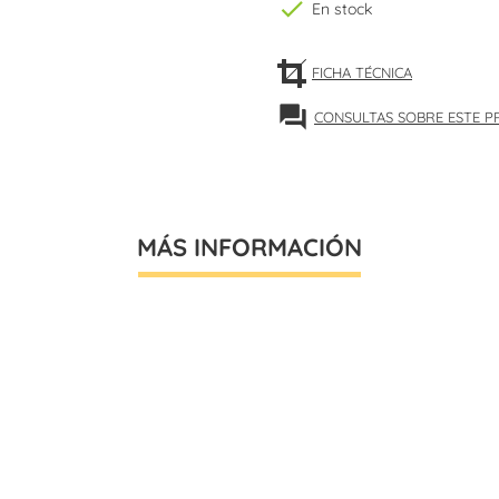
check
En stock
FICHA TÉCNICA
forum
CONSULTAS SOBRE ESTE 
MÁS INFORMACIÓN