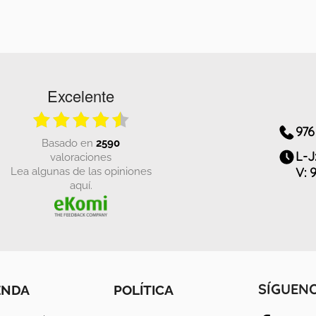
Excelente
976
basado en
2590
L-J
valoraciones
Lea algunas de las opiniones
V: 
aquí.
ENDA
POLÍTICA
SÍGUEN