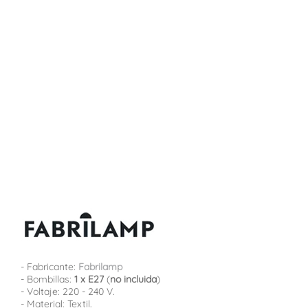
- Fabricante:
Fabrilamp
- Bombillas:
1 x E27
(
no incluida
)
- Voltaje: 220 - 240 V.
- Material: Textil.