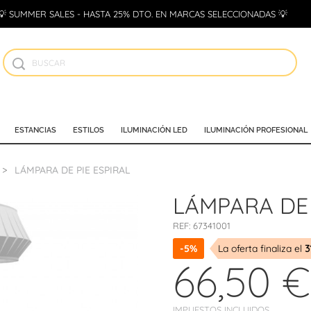
💡 SUMMER SALES - HASTA 25% DTO. EN MARCAS SELECCIONADAS 💡
ESTANCIAS
ESTILOS
ILUMINACIÓN LED
ILUMINACIÓN PROFESIONAL
LÁMPARA DE PIE ESPIRAL
LÁMPARA DE 
REF:
67341001
-5%
La oferta finaliza el
3
66,50 €
IMPUESTOS INCLUIDOS