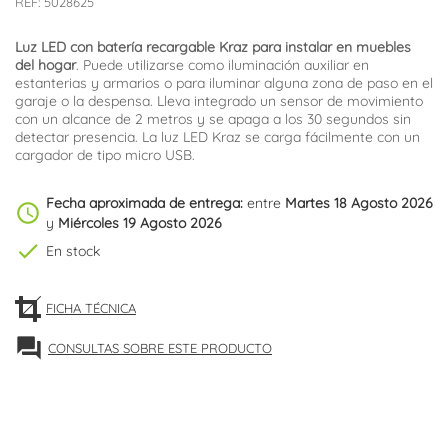
REF:
5028625
Luz LED con batería recargable Kraz para instalar en muebles
del hogar
. Puede utilizarse como iluminación auxiliar en
estanterias y armarios o para iluminar alguna zona de paso en el
garaje o la despensa. Lleva integrado un sensor de movimiento
con un alcance de 2 metros y se apaga a los 30 segundos sin
detectar presencia. La luz LED Kraz se carga fácilmente con un
cargador de tipo micro USB.
Fecha aproximada de entrega:
entre
Martes 18 Agosto 2026
schedule
y
Miércoles 19 Agosto 2026
check
En stock
FICHA TÉCNICA
forum
CONSULTAS SOBRE ESTE PRODUCTO