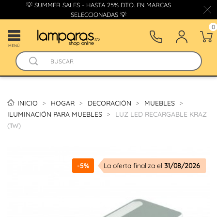
💡 SUMMER SALES - HASTA 25% DTO. EN MARCAS
SELECCIONADAS 💡
0
MENÚ
INICIO
HOGAR
DECORACIÓN
MUEBLES
ILUMINACIÓN PARA MUEBLES
LUZ LED RECARGABLE KRAZ
(1W)
-5%
La oferta finaliza el
31/08/2026