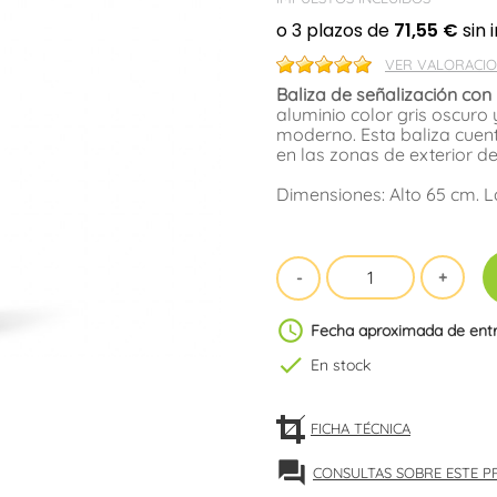
VER VALORACIO
Baliza de señalización con
aluminio color gris oscuro 
moderno. Esta baliza cuen
en las zonas de exterior de
Dimensiones: Alto 65 cm. L
schedule
Fecha aproximada de ent
check
En stock
FICHA TÉCNICA
forum
CONSULTAS SOBRE ESTE 