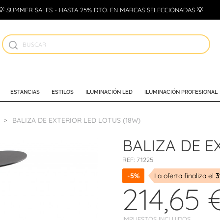
💡 SUMMER SALES - HASTA 25% DTO. EN MARCAS SELECCIONADAS 💡
ESTANCIAS
ESTILOS
ILUMINACIÓN LED
ILUMINACIÓN PROFESIONAL
BALIZA DE EXTERIOR LED LOTUS (18W)
BALIZA DE E
REF:
71225
-5%
La oferta finaliza el
3
214,65 
IMPUESTOS INCLUIDOS