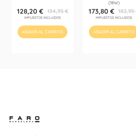
(18W)
128,20 €
173,80 €
134,95 €
182,95
Precio
Precio
Precio
Precio
IMPUESTOS INCLUIDOS
IMPUESTOS INCLUIDOS
base
base
AÑADIR AL CARRITO
AÑADIR AL CARRITO