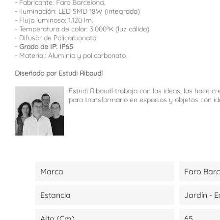
- Fabricante.
Faro Barcelona
.
- Iluminación: LED SMD 18W (integrada)
- Flujo luminoso: 1.120 lm.
- Temperatura de color: 3.000ºK (luz cálida)
- Difusor de Policarbonato.
- Grado de IP: IP65
- Material: Aluminio y policarbonato.
Diseñado por Estudi Ribaudí
Estudi Ribaudí trabaja con las ideas, las hace c
para transformarlo en espacios y objetos con id
Marca
Faro Bar
Estancia
Jardín - E
Alto (cm)
65