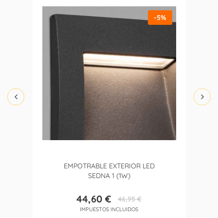
-5%
EMPOTRABLE EXTERIOR LED
SEDNA 1 (1W)
44,60 €
46,95 €
Precio
Precio
IMPUESTOS INCLUIDOS
base