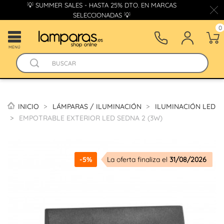
💡 SUMMER SALES - HASTA 25% DTO. EN MARCAS
SELECCIONADAS 💡
0
MENÚ
INICIO
LÁMPARAS / ILUMINACIÓN
ILUMINACIÓN LED
EMPOTRABLE EXTERIOR LED SEDNA 2 (3W)
-5%
La oferta finaliza el
31/08/2026