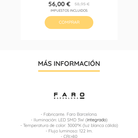
56,00 €
58,95 €
Precio
Precio
IMPUESTOS INCLUIDOS
base
COMPRAR
MÁS INFORMACIÓN
- Fabricante.
Faro Barcelona
.
- Iluminación: LED SMD 3W (
integrado
)
- Temperatura de color: 3000ºK (luz blanca cálida)
- Flujo luminoso: 122 lm.
- CRI>80