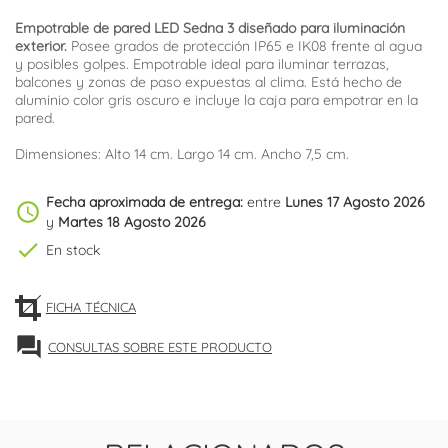
Empotrable de pared LED Sedna 3 diseñado para iluminación
exterior.
Posee grados de protección IP65 e IK08 frente al agua
y posibles golpes. Empotrable ideal para iluminar terrazas,
balcones y zonas de paso expuestas al clima. Está hecho de
aluminio color gris oscuro e incluye la caja para empotrar en la
pared.
Dimensiones: Alto 14 cm. Largo 14 cm. Ancho 7,5 cm.
Fecha aproximada de entrega:
entre
Lunes 17 Agosto 2026
schedule
y
Martes 18 Agosto 2026
check
En stock
FICHA TÉCNICA
forum
CONSULTAS SOBRE ESTE PRODUCTO