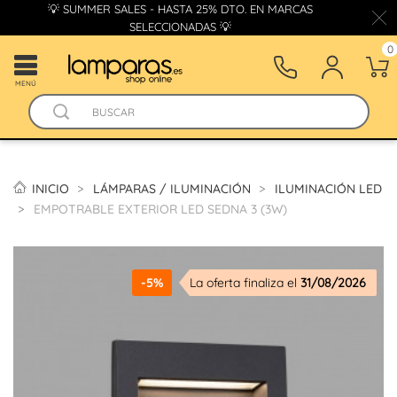
💡 SUMMER SALES - HASTA 25% DTO. EN MARCAS
SELECCIONADAS 💡
0
MENÚ
INICIO
LÁMPARAS / ILUMINACIÓN
ILUMINACIÓN LED
EMPOTRABLE EXTERIOR LED SEDNA 3 (3W)
-5%
La oferta finaliza el
31/08/2026