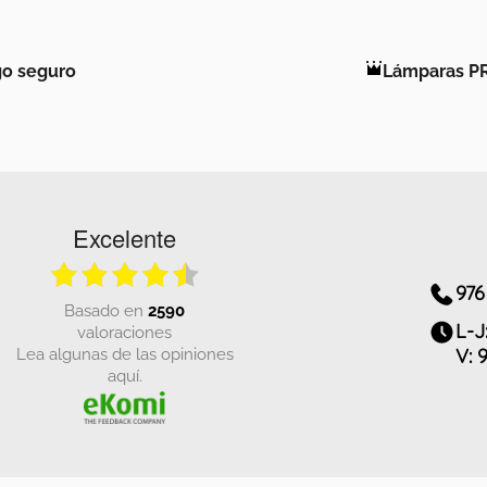
o seguro
Lámparas P
Excelente
976
basado en
2590
L-J
valoraciones
Lea algunas de las opiniones
V: 
aquí.