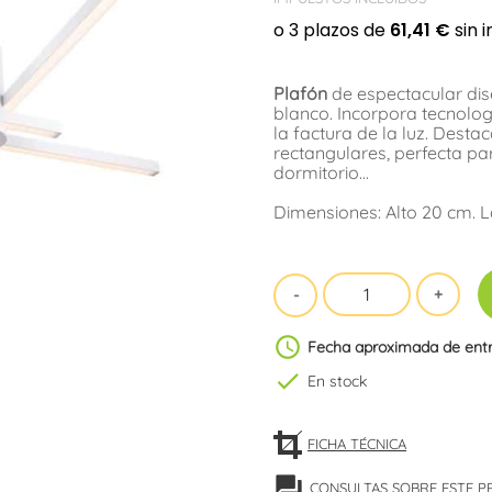
Plafón
de espectacular dis
blanco. Incorpora tecnolo
la factura de la luz. Des
rectangulares, perfecta pa
dormitorio...
Dimensiones: Alto 20 cm. 
schedule
Fecha aproximada de ent
check
En stock
FICHA TÉCNICA
forum
CONSULTAS SOBRE ESTE 