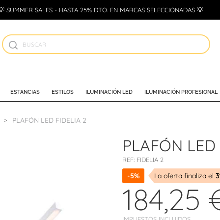
💡 SUMMER SALES - HASTA 25% DTO. EN MARCAS SELECCIONADAS 💡
ESTANCIAS
ESTILOS
ILUMINACIÓN LED
ILUMINACIÓN PROFESIONAL
PLAFÓN LED FIDELIA 2
PLAFÓN LED 
REF:
FIDELIA 2
-5%
La oferta finaliza el
3
184,25 
IMPUESTOS INCLUIDOS