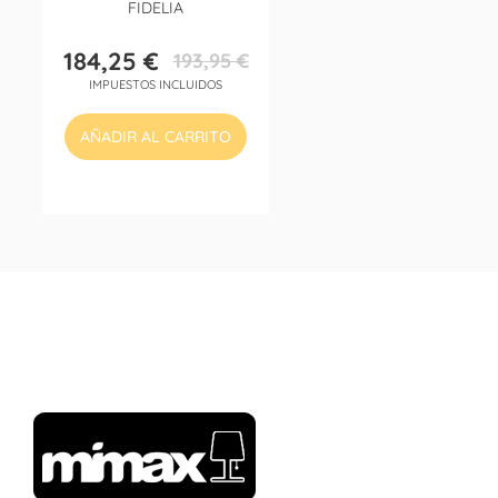
FIDELIA
184,25 €
193,95 €
Precio
Precio
IMPUESTOS INCLUIDOS
base
AÑADIR AL CARRITO