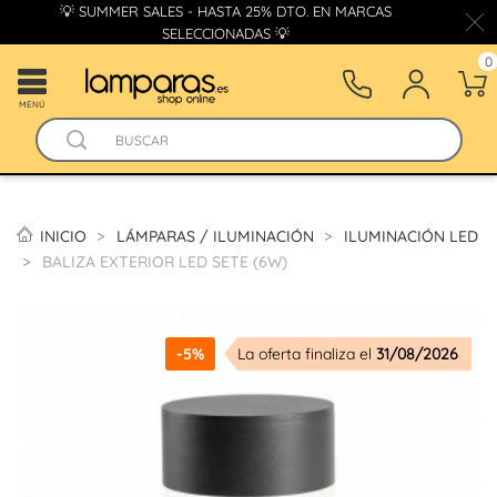
💡 SUMMER SALES - HASTA 25% DTO. EN MARCAS
SELECCIONADAS 💡
0
MENÚ
INICIO
LÁMPARAS / ILUMINACIÓN
ILUMINACIÓN LED
BALIZA EXTERIOR LED SETE (6W)
-5%
La oferta finaliza el
31/08/2026