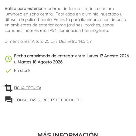
Baliza para exterior
moderna de forma cilíndrica con aro
luminoso en zona central
. Fabricada en aluminio inyectado y
difusor de policarbonato. Perfecta para iluminar zonas de paso
en ambientes de exterior como jardines, porches, zonas
comunes, hoteles etc. IP54. Iluminación homnogénea.
Dimensiones: Altura 25 cm. Diámetro 14.5 cm.
Fecha aproximada de entrega:
entre
Lunes 17 Agosto 2026
schedule
y
Martes 18 Agosto 2026
check
En stock
FICHA TÉCNICA
forum
CONSULTAS SOBRE ESTE PRODUCTO
MÁS INFORMACIÓN