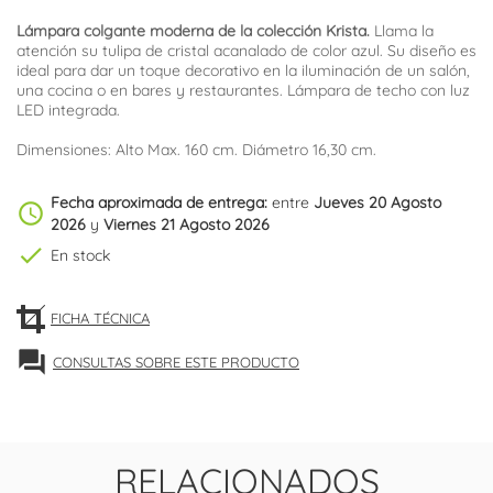
Lámpara colgante moderna de la colección Krista.
Llama la
atención su tulipa de cristal acanalado de color azul. Su diseño es
ideal para dar un toque decorativo en la iluminación de un salón,
una cocina o en bares y restaurantes. Lámpara de techo con luz
LED integrada.
Dimensiones: Alto Max. 160 cm. Diámetro 16,30 cm.
Fecha aproximada de entrega:
entre
Jueves 20 Agosto
schedule
2026
y
Viernes 21 Agosto 2026
check
En stock
FICHA TÉCNICA
forum
CONSULTAS SOBRE ESTE PRODUCTO
RELACIONADOS