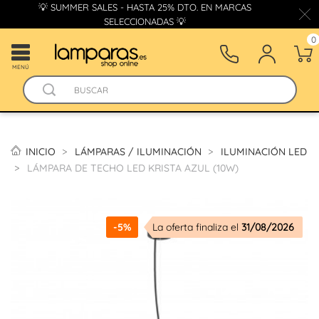
💡 SUMMER SALES - HASTA 25% DTO. EN MARCAS
SELECCIONADAS 💡
0
MENÚ
INICIO
LÁMPARAS / ILUMINACIÓN
ILUMINACIÓN LED
LÁMPARA DE TECHO LED KRISTA AZUL (10W)
-5%
La oferta finaliza el
31/08/2026