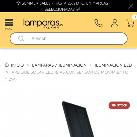
💡 SUMMER SALES - HASTA 25% DTO. EN MARCAS
SELECCIONADAS 💡
0
MENÚ
INICIO
LÁMPARAS / ILUMINACIÓN
ILUMINACIÓN LED
APLIQUE SOLAR LED ILIAS CON SENSOR DE MOVIMIENTO
(1,2W)
SIN STOCK