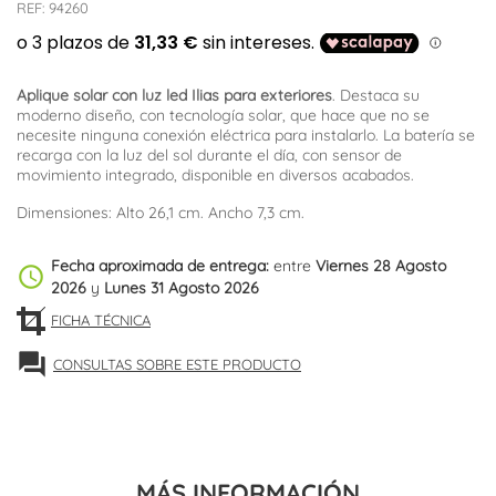
REF:
94260
Aplique solar con luz led Ilias para exteriores
. Destaca su
moderno diseño, con tecnología solar, que hace que no se
necesite ninguna conexión eléctrica para instalarlo. La batería se
recarga con la luz del sol durante el día, con sensor de
movimiento integrado, disponible en diversos acabados.
Dimensiones: Alto 26,1 cm. Ancho 7,3 cm.
Fecha aproximada de entrega:
entre
Viernes 28 Agosto
schedule
2026
y
Lunes 31 Agosto 2026
FICHA TÉCNICA
forum
CONSULTAS SOBRE ESTE PRODUCTO
MÁS INFORMACIÓN