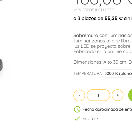
IMPUESTOS INCLUIDOS
Sobremuro con iluminación
iluminar zonas al aire libr
luz LED se proyecta sobre 
Fabricado en aluminio colo
Dimensiones: Alto 30 cm. D
TEMPERATURA
schedule
Fecha aproximada de ent
check
En stock