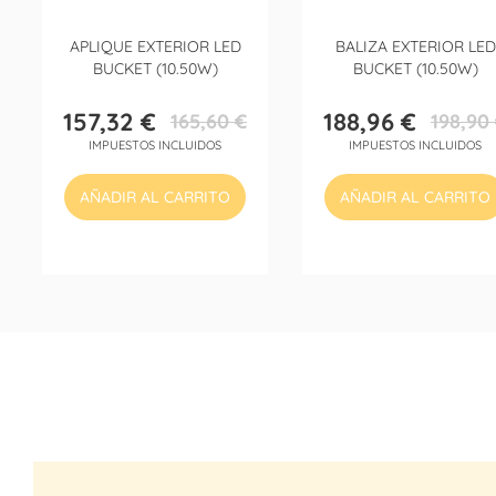
APLIQUE EXTERIOR LED
BALIZA EXTERIOR LED
BUCKET (10.50W)
BUCKET (10.50W)
157,32 €
188,96 €
165,60 €
198,90
Precio
Precio
Precio
Precio
IMPUESTOS INCLUIDOS
IMPUESTOS INCLUIDOS
base
base
AÑADIR AL CARRITO
AÑADIR AL CARRITO