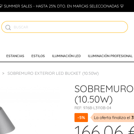
💡 SUMMER SALES - HASTA 25% DTO. EN MARCAS SELECCIONADAS 💡
ESTANCIAS
ESTILOS
ILUMINACIÓN LED
ILUMINACIÓN PROFESIONAL
SOBREMURO EXTERIOR LED BUCKET (10.50W)
SOBREMURO 
(10.50W)
REF:
976B-L3110B-04
-5%
La oferta finaliza el
3
166,06 