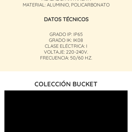
MATERIAL: ALUMINIO, POLICARBONATO
DATOS TÉCNICOS
GRADO IP: IP65
GRADO IK: IK08
CLASE ELÉCTRICA: I
VOLTAJE: 220-240V.
FRECUENCIA: 50/60 HZ.
COLECCIÓN BUCKET