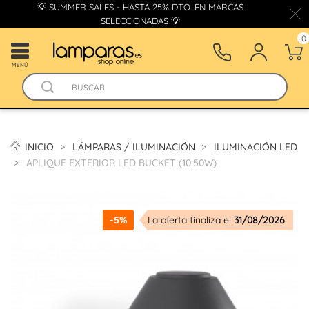
💡 SUMMER SALES - HASTA 25% DTO. EN MARCAS
SELECCIONADAS 💡
0
MENÚ
INICIO
LÁMPARAS / ILUMINACIÓN
ILUMINACIÓN LED
APLIQUE EXTERIOR LED BUCKET (10.50W)
-5%
La oferta finaliza el
31/08/2026