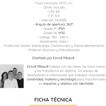
- Flujo luminoso: 2972 Lm.
- Driver incluido
- CRI: 90
- F.P.: 0.9
- Vida útil: 50.000h.
- Ángulo de apertura: 360º
- Grado IP:
IP65
- Grado IK:
IK10
- Voltaje: 100 - 240 V.
- Aislamiento clase I
- Protección frente: Sobrecarga, Cortocircuito y Sobrecalentamiento
- Material: Aluminio y Policarbonato
Diseñado por Estudi Ribaudí
Estudi Ribaudí
trabaja con las ideas, las hace crecer
y las transforma en objetos. Un equipo de
diseñadores e interioristas que trabajan mezclando
creatividad, materia y tecnología
para transformarlo
en
espacios y objetos con identidad
.
FICHA TÉCNICA