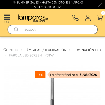
💡 SUMMER SALES - HASTA 25% DTO. EN MARCAS
SELECCIONADAS 💡
0
MENÚ
INICIO
LÁMPARAS / ILUMINACIÓN
ILUMINACIÓN LED
FAROLA LED SCREEN II (38W)
-5%
La oferta finaliza el
31/08/2026