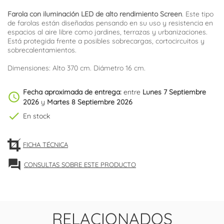
Farola con iluminación LED de alto rendimiento Screen
. Este tipo
de farolas están diseñadas pensando en su uso y resistencia en
espacios al aire libre como jardines, terrazas y urbanizaciones.
Está protegida frente a posibles sobrecargas, cortocircuitos y
sobrecalentamientos.
Dimensiones: Alto 370 cm. Diámetro 16 cm.
Fecha aproximada de entrega:
entre
Lunes 7 Septiembre
schedule
2026
y
Martes 8 Septiembre 2026
check
En stock
FICHA TÉCNICA
forum
CONSULTAS SOBRE ESTE PRODUCTO
RELACIONADOS