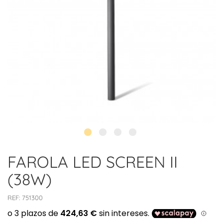
FAROLA LED SCREEN II
(38W)
REF:
751300