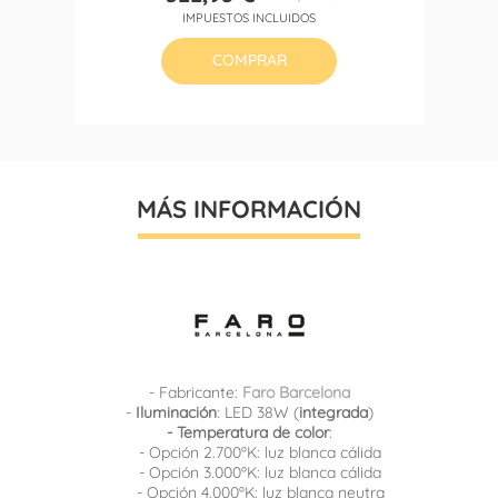
Precio
Precio
IMPUESTOS INCLUIDOS
base
COMPRAR
MÁS INFORMACIÓN
- Fabricante:
Faro Barcelona
-
Iluminación
: LED 38W (
integrada
)
- Temperatura de color
:
- Opción 2.700ºK: luz blanca cálida
- Opción 3.000ºK: luz blanca cálida
- Opción 4.000ºK: luz blanca neutra