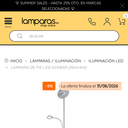
💡 SUMMER SALES - HASTA 25% DTO. EN MARCAS
SELECCIONADAS 💡
0
MENÚ
INICIO
LÁMPARAS / ILUMINACIÓN
ILUMINACIÓN LED
LÁMPARA DE PIE LED ACKBAR (18W+4W)
-5%
La oferta finaliza el
31/08/2026