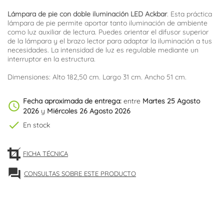
Lámpara de pie con doble iluminación LED Ackbar
. Esta práctica
lámpara de pie permite aportar tanto iluminación de ambiente
como luz auxiliar de lectura. Puedes orientar el difusor superior
de la lámpara y el brazo lector para adaptar la iluminación a tus
necesidades. La intensidad de luz es regulable mediante un
interruptor en la estructura.
Dimensiones: Alto 182,50 cm. Largo 31 cm. Ancho 51 cm.
Fecha aproximada de entrega:
entre
Martes 25 Agosto
schedule
2026
y
Miércoles 26 Agosto 2026
check
En stock
FICHA TÉCNICA
forum
CONSULTAS SOBRE ESTE PRODUCTO