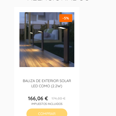
-5%
BALIZA DE EXTERIOR SOLAR
LED COMO (2.2W)
166,06 €
174,80 €
Precio
Precio
IMPUESTOS INCLUIDOS
base
COMPRAR