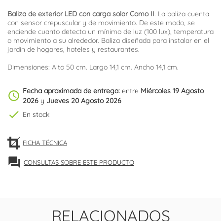
Baliza de exterior LED con carga solar Como II
. La baliza cuenta
con sensor crepuscular y de movimiento. De este modo, se
enciende cuanto detecta un mínimo de luz (100 lux), temperatura
o movimiento a su alrededor. Baliza diseñada para instalar en el
jardín de hogares, hoteles y restaurantes.
Dimensiones: Alto 50 cm. Largo 14,1 cm. Ancho 14,1 cm.
Fecha aproximada de entrega:
entre
Miércoles 19 Agosto
schedule
2026
y
Jueves 20 Agosto 2026
check
En stock
FICHA TÉCNICA
forum
CONSULTAS SOBRE ESTE PRODUCTO
RELACIONADOS