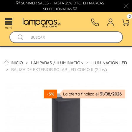
💡 SUMMER SALES - HASTA 25% DTO. EN MARCAS
SELECCIONADAS 💡
0
MENÚ
INICIO
LÁMPARAS / ILUMINACIÓN
ILUMINACIÓN LED
BALIZA DE EXTERIOR SOLAR LED COMO II (2.2W)
-5%
La oferta finaliza el
31/08/2026