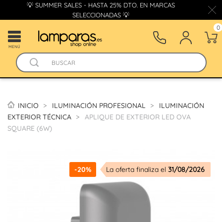
💡 SUMMER SALES - HASTA 25% DTO. EN MARCAS
SELECCIONADAS 💡
0
MENÚ
INICIO
ILUMINACIÓN PROFESIONAL
ILUMINACIÓN
EXTERIOR TÉCNICA
APLIQUE DE EXTERIOR LED OVA
SQUARE (6W)
-20%
La oferta finaliza el
31/08/2026