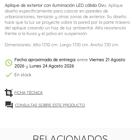
Aplique de exterior con iluminación LED cálida Ov
a. Aplique
diseño específicamente para colocar en paredes de
urbanizaciones, terrazas y otras zonas de exterior. Su diseño
hace que la luz se proyecte sobre la pared por la parte trasera
del aplique creando un haz de luz ambiental. Alta resistencia
frente a la lluvia y el polvo en suspensión.
Dimensiones: Alto 17,10 cm. Largo 17,10 cm. Ancho 7,10 cm.
Fecha aproximada de entrega:
entre
Viernes 21 Agosto
schedule
2026
y
Lunes 24 Agosto 2026
check
En stock
FICHA TÉCNICA
forum
CONSULTAS SOBRE ESTE PRODUCTO
RELACIONADOS