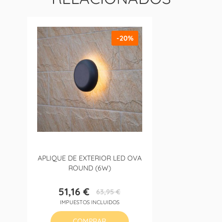
-20%
APLIQUE DE EXTERIOR LED OVA
ROUND (6W)
51,16 €
63,95 €
Precio
Precio
IMPUESTOS INCLUIDOS
base
COMPRAR