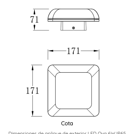
Cota
Dimensiones de aplique de exterior LED Ova 6W IP65