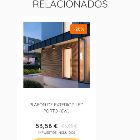
RELACIONADOS
-20%
PLAFÓN DE EXTERIOR LED
PORTO (6W)
53,56 €
66,95 €
Precio
Precio
IMPUESTOS INCLUIDOS
base