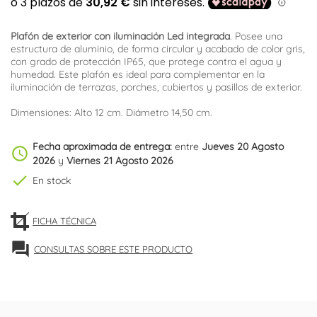
Plafón de exterior con iluminación Led integrada
. Posee una
estructura de aluminio, de forma circular y acabado de color gris,
con grado de protección IP65, que protege contra el agua y
humedad. Este plafón es ideal para complementar en la
iluminación de terrazas, porches, cubiertos y pasillos de exterior.
Dimensiones: Alto 12 cm. Diámetro 14,50 cm.
Fecha aproximada de entrega:
entre
Jueves 20 Agosto
schedule
2026
y
Viernes 21 Agosto 2026
check
En stock
FICHA TÉCNICA
forum
CONSULTAS SOBRE ESTE PRODUCTO