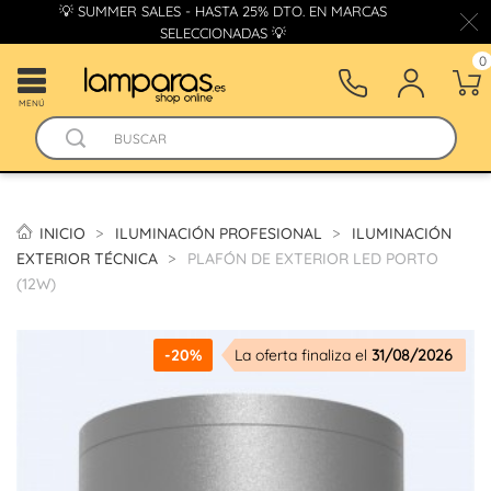
💡 SUMMER SALES - HASTA 25% DTO. EN MARCAS
SELECCIONADAS 💡
0
MENÚ
INICIO
ILUMINACIÓN PROFESIONAL
ILUMINACIÓN
EXTERIOR TÉCNICA
PLAFÓN DE EXTERIOR LED PORTO
(12W)
-20%
La oferta finaliza el
31/08/2026