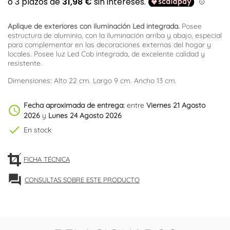
Aplique de exteriores con iluminación Led integrada.
Posee
estructura de aluminio, con la iluminación arriba y abajo, especial
para complementar en las decoraciones externas del hogar y
locales. Posee luz Led Cob integrada, de excelente calidad y
resistente.
Dimensiones: Alto 22 cm. Largo 9 cm. Ancho 13 cm.
Fecha aproximada de entrega:
entre
Viernes 21 Agosto
schedule
2026
y
Lunes 24 Agosto 2026
check
En stock
FICHA TÉCNICA
forum
CONSULTAS SOBRE ESTE PRODUCTO