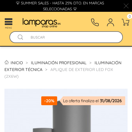
💡 SUMMER SALES - HASTA 25% DTO. EN MARCAS
SELECCIONADAS 💡
0
MENÚ
INICIO
ILUMINACIÓN PROFESIONAL
ILUMINACIÓN
EXTERIOR TÉCNICA
APLIQUE DE EXTERIOR LED FOX
(2X6W)
-20%
La oferta finaliza el
31/08/2026