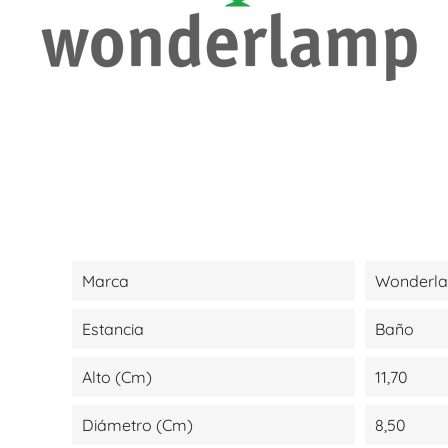
Marca
Wonderl
Estancia
Baño
Alto (cm)
11,70
Diámetro (cm)
8,50