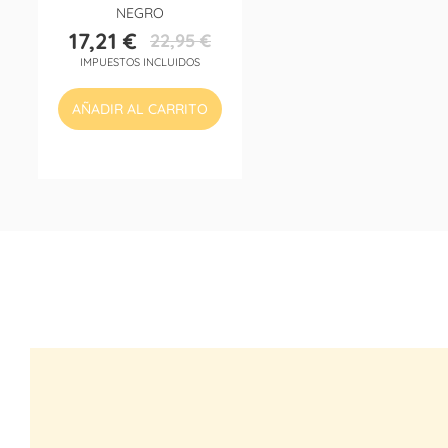
NEGRO
17,21 €
22,95 €
Precio
Precio
IMPUESTOS INCLUIDOS
base
AÑADIR AL CARRITO