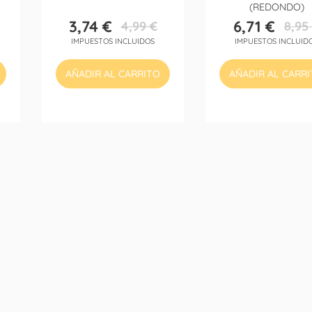
(REDONDO)
3,74 €
6,71 €
4,99 €
8,95
Precio
Precio
Precio
Precio
IMPUESTOS INCLUIDOS
IMPUESTOS INCLUID
base
base
AÑADIR AL CARRITO
AÑADIR AL CARR