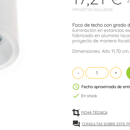
IMPUESTOS INCLUIDOS
Foco de techo con grado d
iluminación en estancias ex
fabricado en aluminio lacad
proyecta de manera focali
Dimensiones: Alto 11,70 cm
schedule
Fecha aproximada de ent
check
En stock
FICHA TÉCNICA
forum
CONSULTAS SOBRE ESTE 