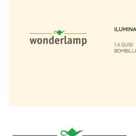
ILUMIN
1 X GU10
BOMBILL