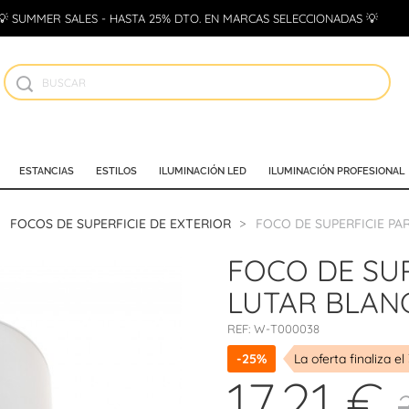
💡 SUMMER SALES - HASTA 25% DTO. EN MARCAS SELECCIONADAS 💡
ESTANCIAS
ESTILOS
ILUMINACIÓN LED
ILUMINACIÓN PROFESIONAL
FOCOS DE SUPERFICIE DE EXTERIOR
FOCO DE SUPERFICIE P
FOCO DE SU
LUTAR BLAN
REF:
W-T000038
-25%
La oferta finaliza el
17,21 €