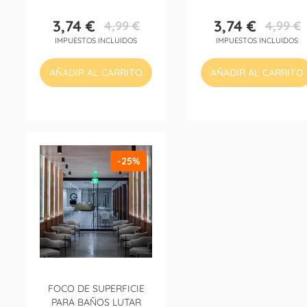
3,74 €
3,74 €
4,99 €
4,99 €
Precio
Precio
Precio
Precio
IMPUESTOS INCLUIDOS
IMPUESTOS INCLUIDOS
base
base
AÑADIR AL CARRITO
AÑADIR AL CARRITO
-25%
FOCO DE SUPERFICIE
PARA BAÑOS LUTAR