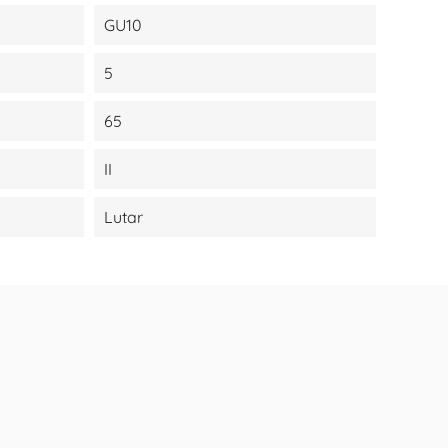
GU10
5
65
II
Lutar