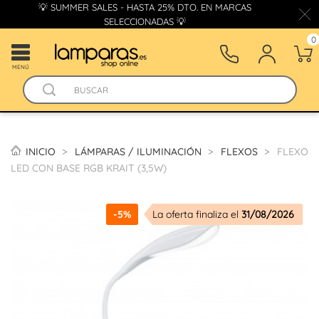
💡 SUMMER SALES - HASTA 25% DTO. EN MARCAS
SELECCIONADAS 💡
0
MENÚ
INICIO
LÁMPARAS / ILUMINACIÓN
FLEXOS
FLEXO
LED CON BASE RGB KRAIT (3,5W)
-5%
La oferta finaliza el
31/08/2026