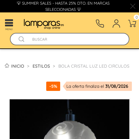
💡 SUMMER SALES - HASTA 25% DTO. EN MARCAS
SELECCIONADAS 💡
0
MENÚ
INICIO
ESTILOS
BOLA CRISTAL LUZ LED CIRCULOS
-5%
La oferta finaliza el
31/08/2026