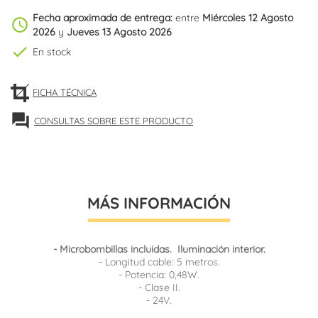
Fecha aproximada de entrega:
entre
Miércoles 12 Agosto
schedule
2026
y
Jueves 13 Agosto 2026
check
En stock
FICHA TÉCNICA
forum
CONSULTAS SOBRE ESTE PRODUCTO
MÁS INFORMACIÓN
- Microbombillas incluidas. Iluminación interior.
- Longitud cable: 5 metros.
- Potencia: 0,48W.
- Clase II.
- 24V.