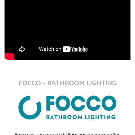
FOCCO - BATHROOM LIGHTING
Focco
es una marca de
iluminación para baños