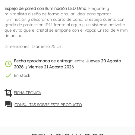
Espejo de pared con iluminación LED Uma
. Elegante y
minimalista diseño de forma circular, ideal para aportar
iluminación y decorar un cuarto de baño. El espejo cuenta con
grado de protección IP44 frente al agua y un sistema antivaho
que evita que el cristal se empañe con el vapor. Cristal de 4 mm
de ancho.
Dimensiones: Diámetro 75 cm.
Fecha aproximada de entrega:
entre
Jueves 20 Agosto
schedule
2026
y
Viernes 21 Agosto 2026
check
En stock
FICHA TÉCNICA
forum
CONSULTAS SOBRE ESTE PRODUCTO