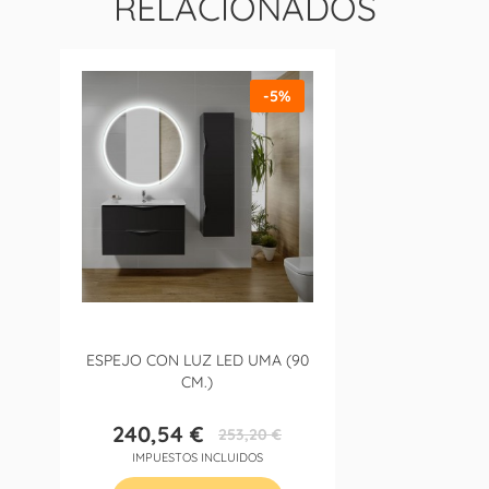
RELACIONADOS
-5%
ESPEJO CON LUZ LED UMA (90
CM.)
240,54 €
253,20 €
Precio
Precio
IMPUESTOS INCLUIDOS
base