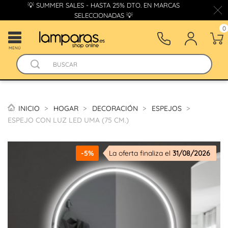
💡 SUMMER SALES - HASTA 25% DTO. EN MARCAS
SELECCIONADAS 💡
0
MENÚ
INICIO
HOGAR
DECORACIÓN
ESPEJOS
ESPEJO CON LUZ LED UMA (75 CM.)
-5%
La oferta finaliza el
31/08/2026