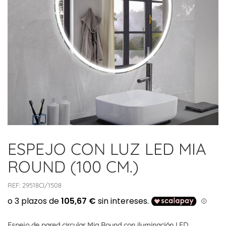
ESPEJO CON LUZ LED MIA
ROUND (100 CM.)
REF:
29518CI/1508
Espejo de pared circular Mia Round con iluminación LED