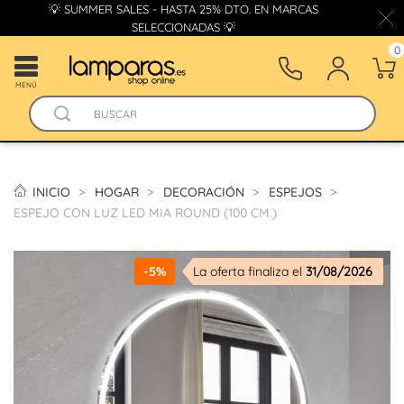
💡 SUMMER SALES - HASTA 25% DTO. EN MARCAS
SELECCIONADAS 💡
0
MENÚ
INICIO
HOGAR
DECORACIÓN
ESPEJOS
ESPEJO CON LUZ LED MIA ROUND (100 CM.)
-5%
La oferta finaliza el
31/08/2026