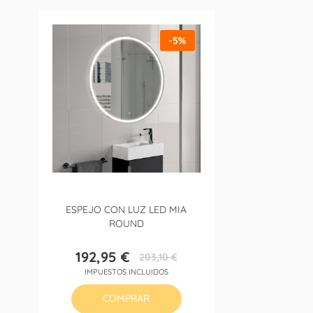
-5%
ESPEJO CON LUZ LED MIA
ROUND
192,95 €
203,10 €
Precio
Precio
IMPUESTOS INCLUIDOS
base
COMPRAR