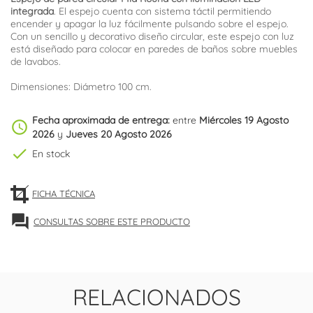
integrada
. El espejo cuenta con sistema táctil permitiendo
encender y apagar la luz fácilmente pulsando sobre el espejo.
Con un sencillo y decorativo diseño circular, este espejo con luz
está diseñado para colocar en paredes de baños sobre muebles
de lavabos.
Dimensiones: Diámetro 100 cm.
Fecha aproximada de entrega:
entre
Miércoles 19 Agosto
schedule
2026
y
Jueves 20 Agosto 2026
check
En stock
FICHA TÉCNICA
forum
CONSULTAS SOBRE ESTE PRODUCTO
RELACIONADOS