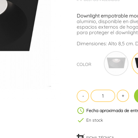
Downlight empotrable mod
aluminio, disponible en di
espacios externos de hogar
para proteger el downligh
Dimensiones: Alto 8,5 cm. 
Blan
COLOR
schedule
Fecha aproximada de ent
check
En stock
FICHA TÉCNICA