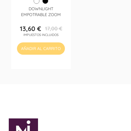
DOWNLIGHT
EMPOTRABLE ZOOM
13,60 €
17,00 €
Precio
Precio
IMPUESTOS INCLUIDOS
base
AÑADIR AL CARRITO