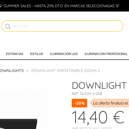
💡 SUMMER SALES - HASTA 25% DTO. EN MARCAS SELECCIONADAS 💡
ESTANCIAS
ESTILOS
ILUMINACIÓN LED
ILUMINACIÓN PROFESIONAL
DOWNLIGHTS
DOWNLIGHT EMPOTRABLE ZOOM II
DOWNLIGHT 
REF:
DL033-2-01B
-20%
La oferta finaliza el
14,40 €
IMPUESTOS INCLUIDOS