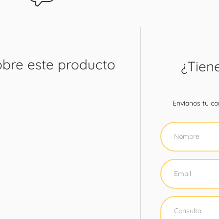
obre este producto
¿Tien
Envíanos tu con