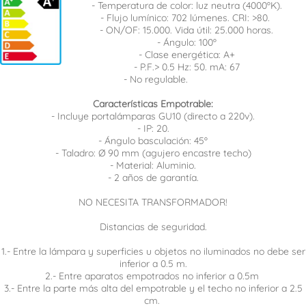
- Temperatura de color: luz neutra (4000ºK).
- Flujo lumínico: 702 lúmenes. CRI: >80.
- ON/OF: 15.000. Vida útil: 25.000 horas.
- Ángulo: 100º
- Clase energética: A+
- P.F.> 0.5 Hz: 50. mA: 67
- No regulable.
Características Empotrable:
- Incluye portalámparas GU10 (directo a 220v).
- IP: 20.
- Ángulo basculación: 45º
- Taladro: Ø 90 mm (agujero encastre techo)
- Material: Aluminio.
- 2 años de garantía.
NO NECESITA TRANSFORMADOR!
Distancias de seguridad.
1.- Entre la lámpara y superficies u objetos no iluminados no debe ser
inferior a 0.5 m.
2.- Entre aparatos empotrados no inferior a 0.5m
3.- Entre la parte más alta del empotrable y el techo no inferior a 2.5
cm.