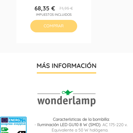
68,35 €
71,95 €
Precio
Precio
IMPUESTOS INCLUIDOS
base
COMPRAR
MÁS INFORMACIÓN
Características de la bombilla:
-
Iluminación LED GU10 8 W (SMD)
. AC 175-220 v.
Equivalente a 50 W halógena.