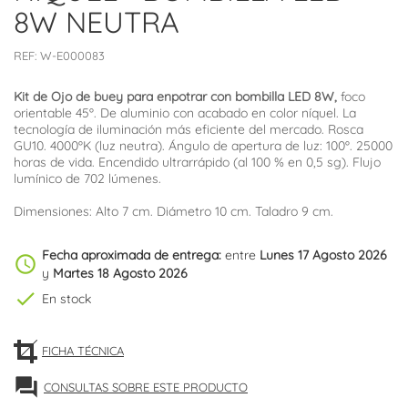
8W NEUTRA
REF:
W-E000083
Kit de Ojo de buey para enpotrar con bombilla LED 8W,
foco
orientable 45º. De aluminio con acabado en color níquel. La
tecnología de iluminación más eficiente del mercado. Rosca
GU10. 4000ºK (luz neutra). Ángulo de apertura de luz: 100º. 25000
horas de vida. Encendido ultrarrápido (al 100 % en 0,5 sg). Flujo
lumínico de 702 lúmenes.
Dimensiones: Alto 7 cm. Diámetro 10 cm. Taladro 9 cm.
Fecha aproximada de entrega:
entre
Lunes 17 Agosto 2026
schedule
y
Martes 18 Agosto 2026
check
En stock
FICHA TÉCNICA
forum
CONSULTAS SOBRE ESTE PRODUCTO