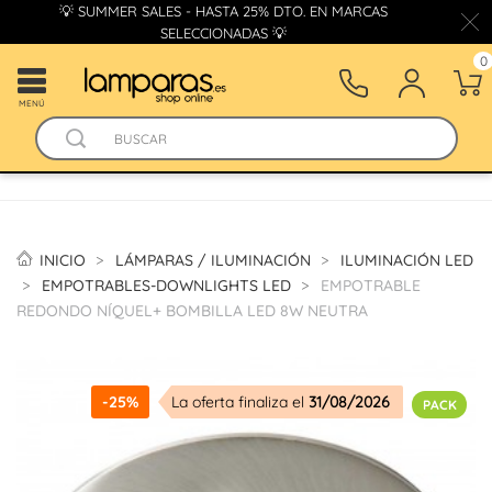
💡 SUMMER SALES - HASTA 25% DTO. EN MARCAS
SELECCIONADAS 💡
0
MENÚ
INICIO
LÁMPARAS / ILUMINACIÓN
ILUMINACIÓN LED
EMPOTRABLES-DOWNLIGHTS LED
EMPOTRABLE
REDONDO NÍQUEL+ BOMBILLA LED 8W NEUTRA
-25%
La oferta finaliza el
31/08/2026
PACK