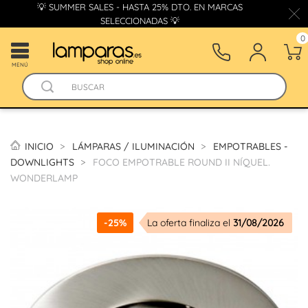
💡 SUMMER SALES - HASTA 25% DTO. EN MARCAS
SELECCIONADAS 💡
0
MENÚ
INICIO
LÁMPARAS / ILUMINACIÓN
EMPOTRABLES -
DOWNLIGHTS
FOCO EMPOTRABLE ROUND II NÍQUEL.
WONDERLAMP
-25%
La oferta finaliza el
31/08/2026