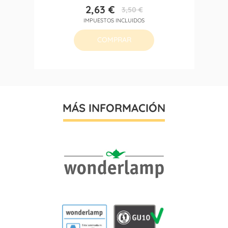
2,63 €
3,50 €
Precio
Precio
IMPUESTOS INCLUIDOS
base
COMPRAR
MÁS INFORMACIÓN