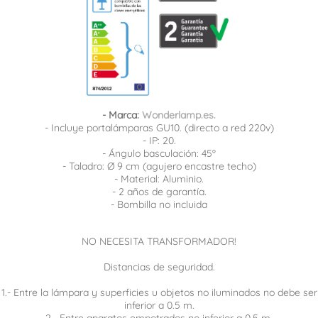
- Marca:
Wonderlamp.es.
- Incluye portalámparas GU10. (directo a red 220v)
- IP: 20.
- Ángulo basculación: 45º
- Taladro: Ø 9 cm (agujero encastre techo)
- Material: Aluminio.
- 2 años de garantía.
- Bombilla no incluida
NO NECESITA TRANSFORMADOR!
Distancias de seguridad.
1.- Entre la lámpara y superficies u objetos no iluminados no debe ser
inferior a 0.5 m.
2.- Entre aparatos empotrados no inferior a 0.5 m