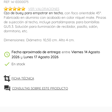
REF:
W-E000075
VER VALORACIONES
Ojo de buey para empotrar en techo
, con foco orientable 45º.
Fabricado en aluminio con acabado en color níquel mate. Pinzas
de sujección al techo, incluye portalámparas para bombillas
GU5.3. Solución para iluminación de recibidor, pasillo, salón,
dormitorio, etc.
Dimensiones: Diámetro: 10,50 cm. Alto 4 cm.
Fecha aproximada de entrega:
entre
Viernes 14 Agosto
schedule
2026
y
Lunes 17 Agosto 2026
check
En stock
FICHA TÉCNICA
forum
CONSULTAS SOBRE ESTE PRODUCTO