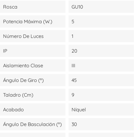
Rosca
GU10
Potencia Máxima (W.)
5
Número De Luces
1
IP
20
Aislamiento Clase
III
Ángulo De Giro (º)
45
Taladro (cm)
9
Acabado
Níquel
Ángulo De Basculación (º)
30