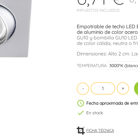
IMPUESTOS INCLUIDOS
Empotrable de techo LED B
de aluminio de
color acero
GU10 y bombilla GU10 LED 
de color cálida, neutra o frí
Dimensiones: Alto 2 cm. La
TEMPERATURA
schedule
Fecha aproximada de ent
check
En stock
FICHA TÉCNICA