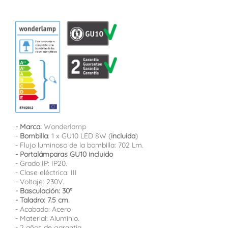
- Marca:
Wonderlamp
-
Bombilla
: 1 x GU10 LED 8W (
incluida
)
- Flujo luminoso de la bombilla: 702 Lm.
- Portalámparas GU10 incluido
- Grado IP: IP20.
- Clase eléctrica: III
- Voltaje: 230V.
- Basculación: 30º
- Taladro: 7.5 cm.
- Acabado: Acero
- Material: Aluminio.
- 2 años de garantía.