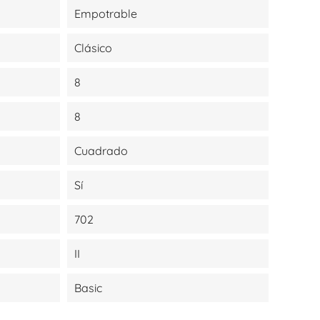
Empotrable
Clásico
8
8
Cuadrado
Sí
702
II
Basic