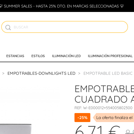
💡 SUMMER SALES - HASTA 25% DTO. EN MARCAS SELECCIONADAS 💡
ESTANCIAS
ESTILOS
ILUMINACIÓN LED
ILUMINACIÓN PROFESIONAL
EMPOTRABLES-DOWNLIGHTS LED
EMPOTRABLE LED BASIC
EMPOTRABLE
CUADRADO A
REF:
W-E000012+554005802300
-25%
La oferta finaliza el
6,71 €
8