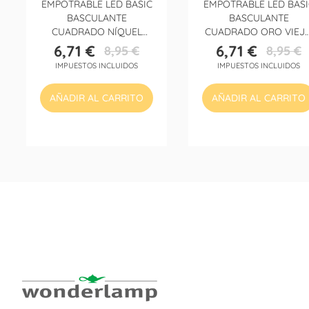
EMPOTRABLE LED BASIC
EMPOTRABLE LED BASI
BASCULANTE
BASCULANTE
CUADRADO NÍQUEL
CUADRADO ORO VIEJ
(8W)
(8W)
6,71 €
6,71 €
8,95 €
8,95 €
Precio
Precio
Precio
Precio
IMPUESTOS INCLUIDOS
IMPUESTOS INCLUIDOS
base
base
AÑADIR AL CARRITO
AÑADIR AL CARRITO