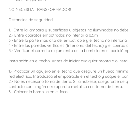
NO NECESITA TRANSFORMADOR!
Distancias de seguridad.
1.- Entre la lámpara y superficies u objetos no iluminados no debe 
2.- Entre aparatos empotrados no inferior a 0.5m
3.- Entre la parte más alta del empotrable y el techo no inferior 
4.- Entre las paredes verticales (interiores del techo) y el cuerp
5.- Verificar el correcto alojamiento de la bombilla en el portalám
Instalación en el techo. Antes de iniciar cualquier montaje o ins
1.- Practicar un agujero en el techo que asegure un hueco mínimo
red eléctrica. Introduzca el empotrable en el techo y saque el por
2.- No es necesario toma de tierra. Si la hubiese, asegurarse d
contacto con ningún otro aparato metálico con toma de tierra.
3.- Colocar la bombilla en el foco.