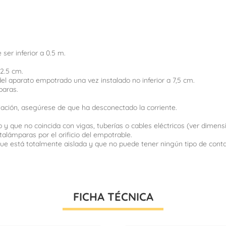
ser inferior a 0.5 m.
a 2.5 cm.
o del aparato empotrado una vez instalado no inferior a 7,5 cm.
paras.
talación, asegúrese de que ha desconectado la corriente.
 y que no coincida con vigas, tuberías o cables eléctricos (ver dimen
talámparas por el orificio del empotrable.
e que está totalmente aislada y que no puede tener ningún tipo de con
FICHA TÉCNICA