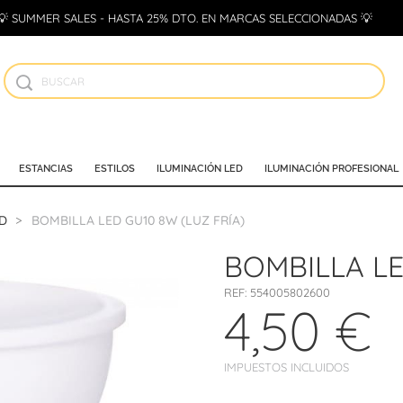
💡 SUMMER SALES - HASTA 25% DTO. EN MARCAS SELECCIONADAS 💡
ESTANCIAS
ESTILOS
ILUMINACIÓN LED
ILUMINACIÓN PROFESIONAL
D
BOMBILLA LED GU10 8W (LUZ FRÍA)
BOMBILLA LE
REF:
554005802600
4,50 €
IMPUESTOS INCLUIDOS