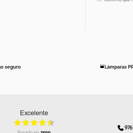
o seguro
Lámparas P
Excelente
976
basado en
2590