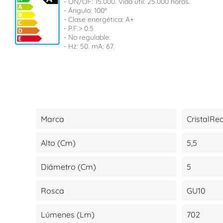
- ON/OF: 15.000. Vida útil: 25.000 horas.
- Ángulo: 100º
- Clase energética: A+
- P.F.> 0.5
- No regulable.
- Hz: 50. mA: 67.
Marca
CristalRe
Alto (cm)
5,5
Diámetro (cm)
5
Rosca
GU10
Lúmenes (lm)
702