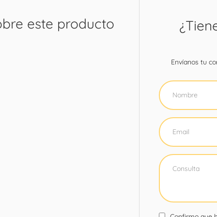
obre este producto
¿Tien
Envíanos tu con
Confirmo que h