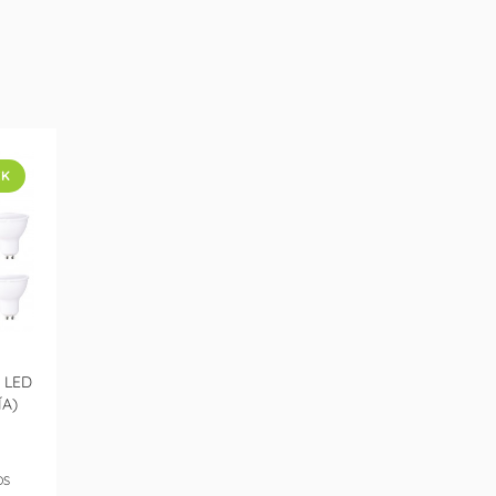
CK
 LED
ÍA)
OS