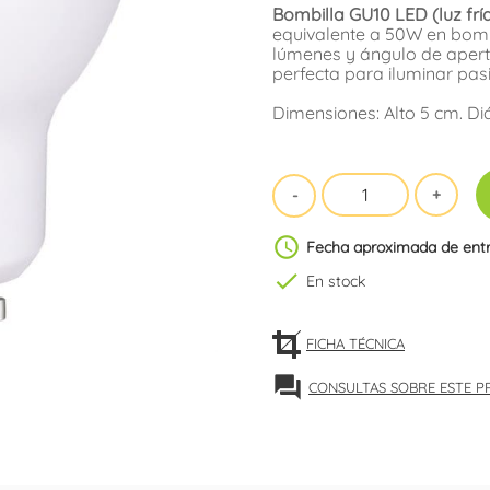
Bombilla GU10 LED (luz frí
equivalente a 50W en bombi
lúmenes y ángulo de apertu
perfecta para iluminar pasi
Dimensiones: Alto 5 cm. Di
schedule
Fecha aproximada de ent
check
En stock
FICHA TÉCNICA
forum
CONSULTAS SOBRE ESTE 