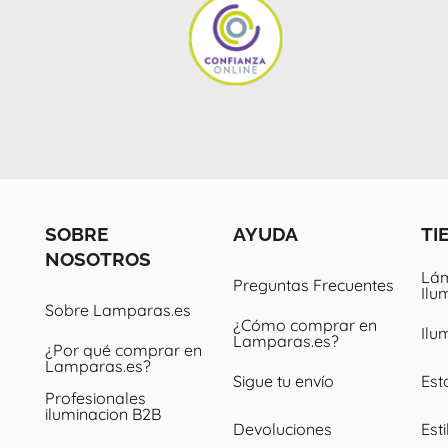
SOBRE
AYUDA
TI
NOSOTROS
Lám
Preguntas Frecuentes
Ilu
Sobre Lamparas.es
¿Cómo comprar en
Ilu
Lamparas.es?
¿Por qué comprar en
Lamparas.es?
Sigue tu envío
Est
Profesionales
iluminacion B2B
Devoluciones
Esti