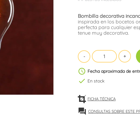
Bombilla decorativa incan
inspirada en los bocetos o
perfecta para cualquier es
tenue muy decorativa.
schedule
Fecha aproximada de ent
check
En stock
FICHA TÉCNICA
forum
CONSULTAS SOBRE ESTE 