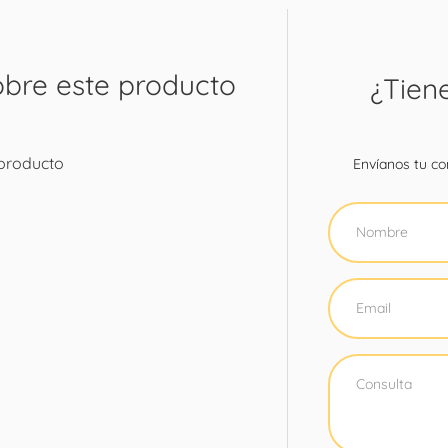
obre este producto
¿Tien
 producto
Envíanos tu con