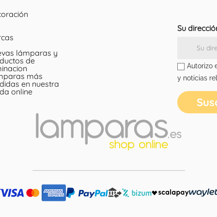
oración
Su direcció
rcas
vas lámparas y
ductos de
Autorizo 
minacion
mparas más
y noticias re
didas en nuestra
nda online