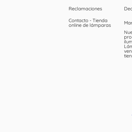
Reclamaciones
Dec
Contacto - Tienda
Ma
online de lámparas
Nue
pro
ilu
Lá
ven
tie