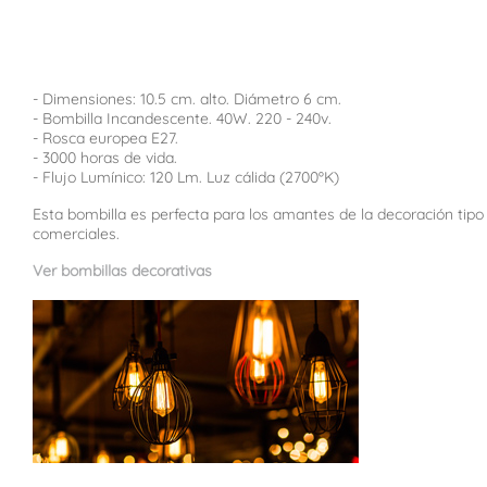
- Dimensiones: 10.5 cm. alto. Diámetro 6 cm.
- Bombilla Incandescente. 40W. 220 - 240v.
- Rosca europea E27.
- 3000 horas de vida.
- Flujo Lumínico: 120 Lm. Luz cálida (2700ºK)
Esta bombilla es perfecta para los amantes de la decoración tipo
comerciales.
Ver bombillas decorativas