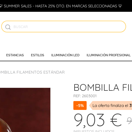
💡 SUMMER SALES - HASTA 25% DTO. EN MARCAS SELECCIONADAS 💡
ESTANCIAS
ESTILOS
ILUMINACIÓN LED
ILUMINACIÓN PROFESIONAL
MBILLA FILAMENTOS ESTÁNDAR
BOMBILLA F
REF:
2603001
-5%
La oferta finaliza el
3
9,03 €
9
IMPUESTOS INCLUIDOS