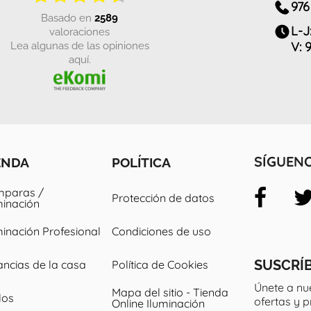
976
basado en
2589
L-J
valoraciones
Lea algunas de las opiniones
V: 
aquí.
ENDA
POLÍTICA
SÍGUEN
paras /
Protección de datos
minación
minación Profesional
Condiciones de uso
SUSCRÍ
ancias de la casa
Política de Cookies
Únete a nu
Mapa del sitio - Tienda
los
ofertas y 
Online Iluminación