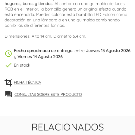
hogares, bares y tiendas
. Al contar con una guirnalda de luces
RGB en el interior, la bombilla genera un original efecto cuando
está encendida. Puedes colocar esta bombilla LED Edison como
decoración en una lámpara o en una guirnalda combinando
bombillas de diferentes formas.
Dimensiones: Alto 14 cm. Diámetro 6.4 cm.
Fecha aproximada de entrega:
entre
Jueves 13 Agosto 2026
schedule
y
Viernes 14 Agosto 2026
check
En stock
FICHA TÉCNICA
forum
CONSULTAS SOBRE ESTE PRODUCTO
RELACIONADOS