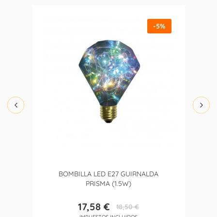
-5%
BOMBILLA LED E27 GUIRNALDA
PRISMA (1.5W)
17,58 €
18,50 €
Precio
Precio
IMPUESTOS INCLUIDOS