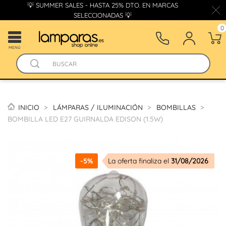
💡 SUMMER SALES - HASTA 25% DTO. EN MARCAS
SELECCIONADAS 💡
0
MENÚ
INICIO
LÁMPARAS / ILUMINACIÓN
BOMBILLAS
BOMBILLA LED E27 GUIRNALDA EDISON (1.5W)
-5%
La oferta finaliza el
31/08/2026