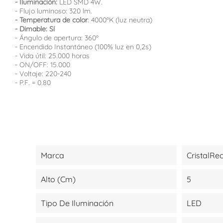
- Iluminación:
LED SMD 4W.
- Flujo luminoso: 320 lm.
- Temperatura de color
: 4000ºK (luz neutra)
- Dimable: Sí
- Ángulo de apertura: 360º
- Encendido Instantáneo (100% luz en 0,2s)
- Vida útil: 25.000 horas
- ON/OFF: 15.000
- Voltaje: 220-240
- P.F. = 0.80
Marca
CristalRe
Alto (cm)
5
Tipo De Iluminación
LED