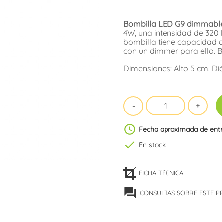
Bombilla LED G9 dimmable 
4W, una intensidad de 320
bombilla tiene capacidad d
con un dimmer para ello. 
Dimensiones: Alto 5 cm. Di
schedule
Fecha aproximada de ent
check
En stock
FICHA TÉCNICA
forum
CONSULTAS SOBRE ESTE 