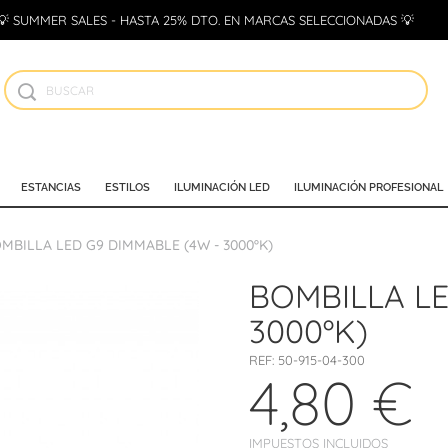
💡 SUMMER SALES - HASTA 25% DTO. EN MARCAS SELECCIONADAS 💡
ESTANCIAS
ESTILOS
ILUMINACIÓN LED
ILUMINACIÓN PROFESIONAL
MBILLA LED G9 DIMMABLE (4W - 3000ºK)
BOMBILLA LE
3000ºK)
REF:
50-915-04-300
4,80 €
IMPUESTOS INCLUIDOS