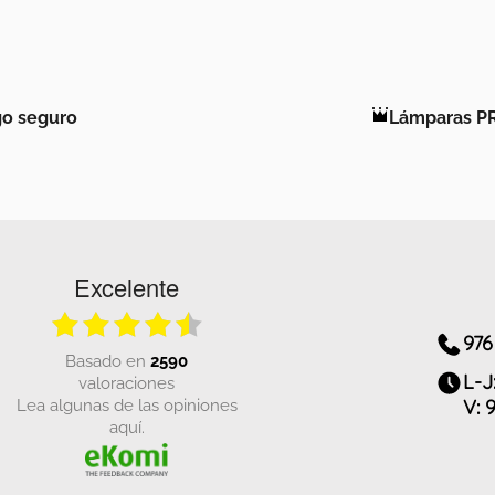
o seguro
Lámparas P
Excelente
976
basado en
2590
L-J
valoraciones
Lea algunas de las opiniones
V: 
aquí.