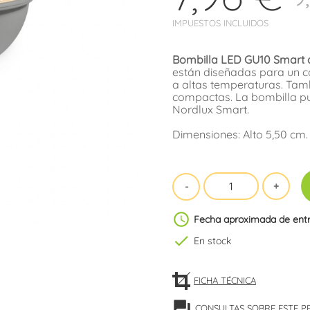
IMPUESTOS INCLUIDOS
Bombilla LED GU10 Smart a
están diseñadas para un co
a altas temperaturas. Tam
compactas. La bombilla pu
Nordlux Smart.
Dimensiones: Alto 5,50 cm.
schedule
Fecha aproximada de ent
check
En stock
FICHA TÉCNICA
forum
CONSULTAS SOBRE ESTE 