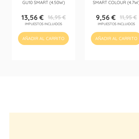
GU10 SMART (4.50W)
SMART COLOUR (4.7W
13,56 €
9,56 €
16,95 €
11,95 €
Precio
Precio
Precio
Precio
IMPUESTOS INCLUIDOS
IMPUESTOS INCLUIDOS
base
base
AÑADIR AL CARRITO
AÑADIR AL CARRITO