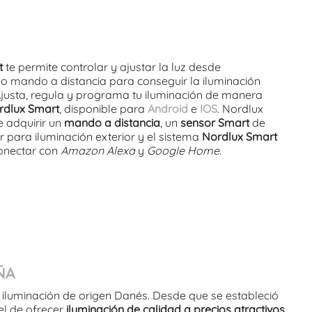
t
te permite controlar y ajustar la luz desde
o mando a distancia para conseguir la iluminación
 Ajusta, regula y programa tu iluminación de manera
rdlux Smart
, disponible para
Android
e
IOS
. Nordlux
e adquirir un
mando a distancia
, un
sensor Smart
de
 para iluminación exterior y el sistema
Nordlux Smart
onectar con
Amazon Alexa
y
Google Home
.
ÑA
 iluminación de origen Danés. Desde que se estableció
 el de ofrecer
iluminación de calidad a precios atractivos
.