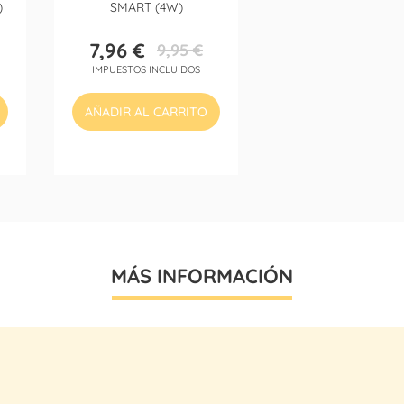
)
SMART (4W)
7,96 €
9,95 €
Precio
Precio
IMPUESTOS INCLUIDOS
base
AÑADIR AL CARRITO
MÁS INFORMACIÓN