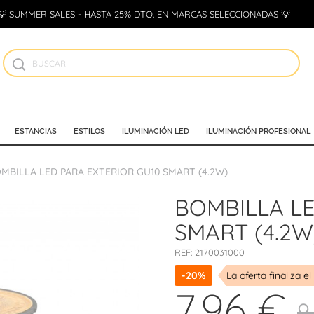
💡 SUMMER SALES - HASTA 25% DTO. EN MARCAS SELECCIONADAS 💡
ESTANCIAS
ESTILOS
ILUMINACIÓN LED
ILUMINACIÓN PROFESIONAL
MBILLA LED PARA EXTERIOR GU10 SMART (4.2W)
BOMBILLA LE
SMART (4.2W
REF:
2170031000
-20%
La oferta finaliza el
7,96 €
9