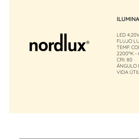
ILUMIN
LED 4.20
FLUJO LU
TEMP. CO
2200ºK -
CRI: 80
ÁNGULO D
VIDA ÚTI