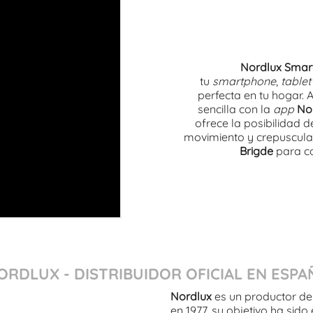
Nordlux Smar
tu
smartphone
,
tablet
perfecta en tu hogar.
sencilla con la
app
No
ofrece la posibilidad d
movimiento y crepuscular
Brigde
para c
ORDLUX - DISTRIBUIDOR OFICIAL EN ESPA
Nordlux
es un productor de
en 1977, su objetivo ha sido